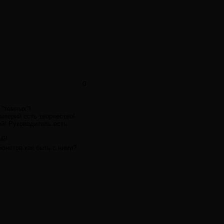
0
 "темных"!
ритерий есть творчество!
ый! Руководитель есть
ый!
рюнетов как быть с ними?