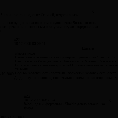
0
Бога является владение Истиной, недосягаемой
ятельное существование форм создаюшихся Богом, то есть
еповторимость сотворенным фактурам придает кардинальная
е!
#22
10.12.2009 03:09:41
Цитата
shaldin пишет:
Существуют вполне четкие критерии отделяющие "светлых" от
Светлый есть блондин, как я! Темный есть брюнет! Основной к
Есть и вспомогательные критерии! Богатый человек есть темн
темный!
Бедный человек есть светлый! Творческий человек есть светл
3.10.2009
Да да... тут не понятно, есть большое количество творческих б
#23
10.12.2009 03:31:24
0
Woai,
для информации - Shaldin давно забанен за
флуд.
ция:
30.09.2009