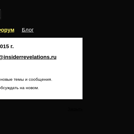
орум
Блог
15 г.
insiderrevelations.ru
ь новые темы и сообщения.
обсуждать на новом.
Закрыть