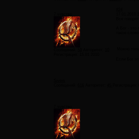
#24
7 чувство
17.01.2010 
Все говорят
А Бог - это
такое слово
Можно толь
Сообщений:
59
Авторитет:
10
Регистрация:
15.01.2010
Если Бог эт
Sivers
Сообщений:
616
Авторитет:
45
Регистрация:
7 чувство