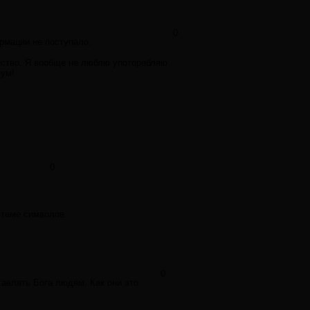
0
рмации не поступало.
жество. Я вообще не люблю употоребляю
зум!
0
стеме символов.
0
авлять Бога людям. Как они это