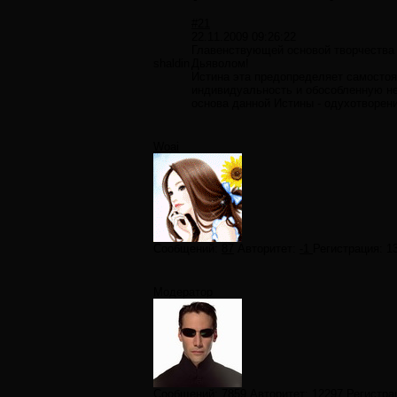
#21
22.11.2009 09:26:22
Главенствующей основой творчества 
shaldin
Дьяволом!
Истина эта предопределяет самосто
индивидуальность и обособленную н
основа данной Истины - одухотворени
Woai
Сообщений:
87
Авторитет:
-1
Регистрация:
1
Модератор
Сообщений:
7859
Авторитет:
12297
Регистра