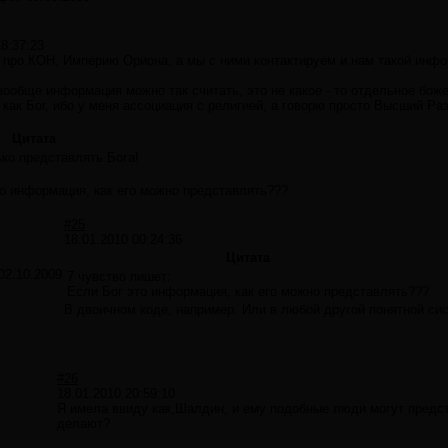
18:37:23
 про КОН, Империю Ориона, а мы с ними контактируем и нам такой инфо
 вообще информация можно так считать, это не какое - то отдельное бо
 как Бог, ибо у меня ассоциация с религией, а говорю просто Высший Ра
Цитата
ко представлять Бога!
о информация, как его можно представлять???
#25
18.01.2010 00:24:36
Цитата
02.10.2009
7 чувство пишет:
Если Бог это информация, как его можно представлять???
В двоичном коде, например. Или в любой другой понятной си
#26
18.01.2010 20:59:10
Я имела ввиду как,Шалдин, и ему подобные люди могут предст
делают?