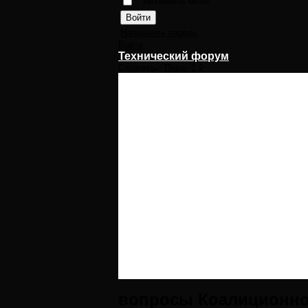
Запомнить меня
Напомнить пароль
Войти
Технический форум
Страницы:
Пред.
1
2
вопросы Коалиционно