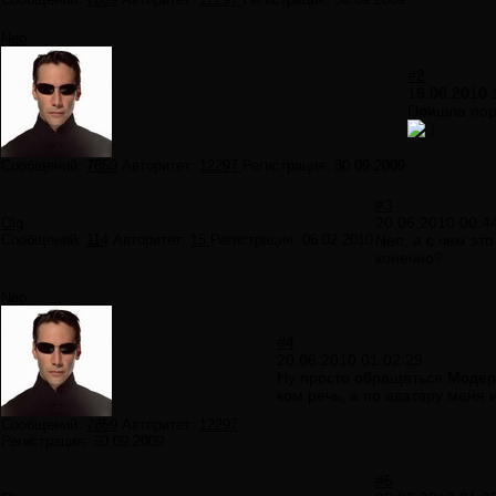
Neo
#2
19.06.2010 
Пришла пора
Сообщений:
7859
Авторитет:
12297
Регистрация:
30.09.2009
#3
20.06.2010 00:4
Olg
Сообщений:
114
Авторитет:
15
Регистрация:
06.02.2010
Neo, а с чем это
конечно?
Neo
#4
20.06.2010 01:02:29
Ну просто обращаться Модера
ком речь, а по аватару меня 
Сообщений:
7859
Авторитет:
12297
Регистрация:
30.09.2009
#5