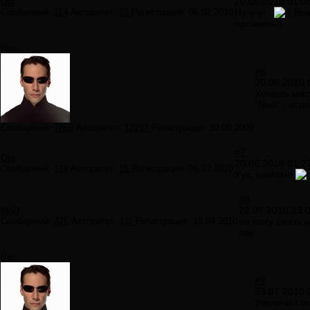
20.06.2010 01:0
Olg
Сообщений:
114
Авторитет:
15
Регистрация:
06.02.2010
Ну-у-у!..
Все
прозаично.
Neo
#6
20.06.2010 
Хочешь мис
"Neo" - есл
Сообщений:
7859
Авторитет:
12297
Регистрация:
30.09.2009
#7
Olg
20.06.2010 01:2
Сообщений:
114
Авторитет:
15
Регистрация:
06.02.2010
Уух, шайтан!
#8
22.07.2010 23:
MoD
Сообщений:
375
Авторитет:
111
Регистрация:
15.04.2010
не могу сжать 
аву.
Neo
#9
23.07.2010 
Увеличил ог