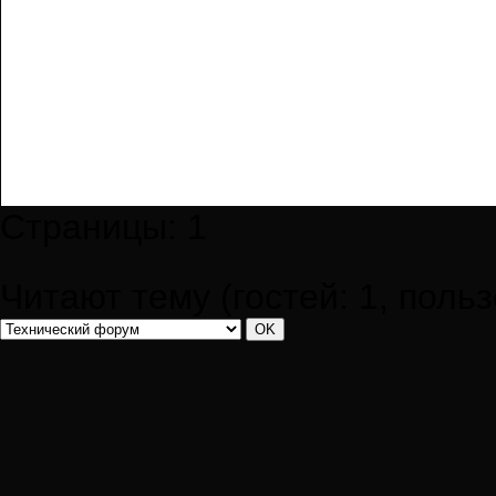
Страницы:
1
Читают тему (гостей:
1
, поль