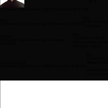
30 кб.
Сообщений:
7859
Авторитет:
12297
Регистрация:
30.09.2009
#10
MoD
23.07.2010 11:
Сообщений:
375
Авторитет:
111
Регистрация:
15.04.2010
Благодарю!
#11
РАдуга
11.09.2014 11:05:36
Сообщений:
116
Авторитет:
566
Регистрация:
Уже в какой раз не мо
24.06.2014
неверный пароль.
#12
11.09.2014 1
РАдуга,
попр
Искатель кладов
Сообщений:
2275
Авторитет:
4069
Регистрация:
07.05.2011
после вставк
Ничто не ист