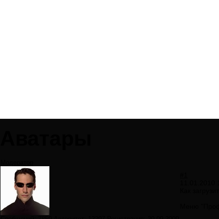
Аватары
Модератор
#1
11.01.2010 
Как загрузи
Меню "Профи
Сообщений:
7859
Авторитет:
12297
Регистрация:
30.09.2009