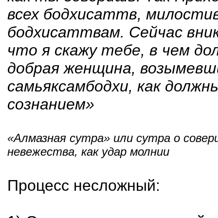
всех бодхисаттв, милости
бодхисаттвам. Сейчас вник
что я скажу тебе, в чем д
добрая женщина, возымевш
самьяксамбодхи, как должн
сознанием»
«Алмазная сутра» или сутра о сове
невежества, как удар молнии
Процесс несложный: