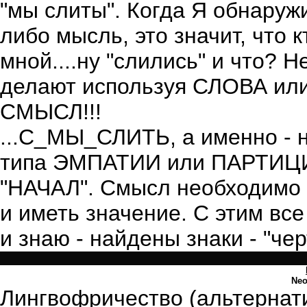
"мы слиты". Когда Я обнаруж
либо мысль, это значит, что 
мной....ну "слились" и что? 
делают используя СЛОВА или
СМЫСЛ!!!
...С_МЫ_СЛИТЬ, а именно - не
типа ЭМПАТИИ или ПАРТИЦИ
"НАЧАЛ". Смысл необходимо о
и иметь значение. С этим все
и знаю - найдены знаки - "че
Ne
Лингвофричество (альтернати