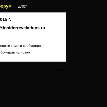
орум
Блог
15 г.
insiderrevelations.ru
ь новые темы и сообщения.
обсуждать на новом.
Закрыть