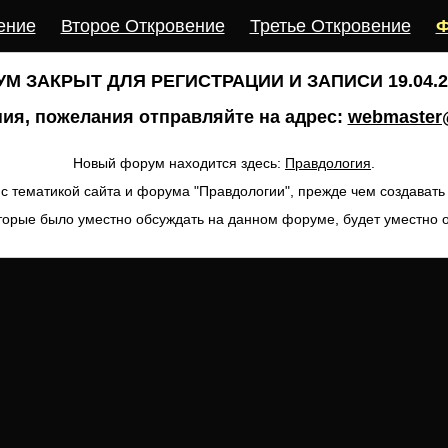
ение
Второе Откровение
Третье Откровение
Ф
М ЗАКРЫТ ДЛЯ РЕГИСТРАЦИИ И ЗАПИСИ 19.04.20
ия, пожелания отправляйте на адрес:
webmaster@
Новый форум находится здесь:
Правдология
.
с тематикой сайта и форума "Правдологии", прежде чем создават
торые было уместно обсуждать на данном форуме, будет уместно 