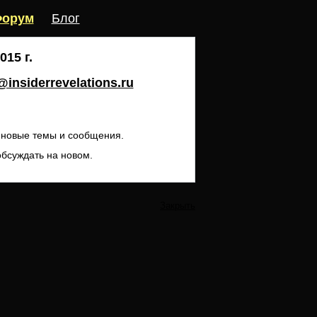
орум
Блог
15 г.
insiderrevelations.ru
ь новые темы и сообщения.
обсуждать на новом.
Закрыть