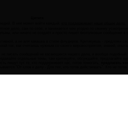
Цитата
людей. В неё может войти каждый,
кто поддерживает наше общее дело.
нятное дело, сам по себе, и занимается чем угодно по своему усмотрен
ильмы, или ничего не создаёт и просто пишет безтолковые сообщения в 
тивной, а не аля какашка в стиле флудеров. Критикуешь - предложи сво
лай так, как считаешь нужным со своего мировосприятия, знаний, опыта
 не писать сообщений не касающихся нашего дела, и вообще подобный т
оздавайте отдельные темы, там критикуйте, обсуждайте, предлагайте иде
сть пишут тут те, кто поддерживает нас, готов помогать,
предлагать ко
вается "От слов к делу - Для тех, кто готов действовать". Кто не готов 