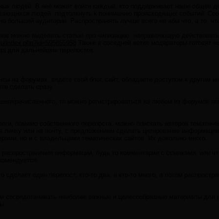
ных людей. В неё может войти каждый, кто поддерживает наше общее дел
вающихся людей, подтолкнуть к пониманию происходящих событий. Соо
о большей аудитории. Распространять лучше всего не абы что, а то, чт
лов можно выделить статью про чипизацию, направляющую действовать,
a.ru/index.php?id=595855958
Также в соседней ветке модераторы готовят е
да для дальнейших перепостов.
аунты на форумах, ведёте свой блог, сайт, обладаете доступом к други
те сделать сразу.
вышеперечисленного, то можно регистрироваться на любом из форумов п
 блоги, помимо собственного перепоста, можно поискать авторов тематичес
в личку или на почту, с предложением сделать цитирование информации,
ерами, но и с владельцами тематических сайтов. Их довольно много.
 распространения информации, будь то комментарии с ссылками, или чт
комендуется.
-то сделает один перепост, кто-то два, а кто-то много, а потом распрос
м сосредотачивать наиболее важные и целесообразные материалы для р
ы.