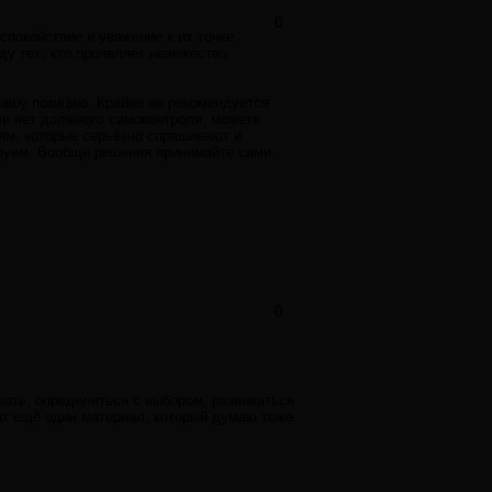
0
спокойствие и уважение к их точке
ду тех, кто проявляет невежество
вашу позицию. Крайне не рекомендуется
ли нет должного самоконтроля, можете
дям, которые серьёзно спрашивают и
ируем. Вообще решения принимайте сами.
0
ать, определяться с выбором, развиваться
ят ещё один материал, который думаю тоже