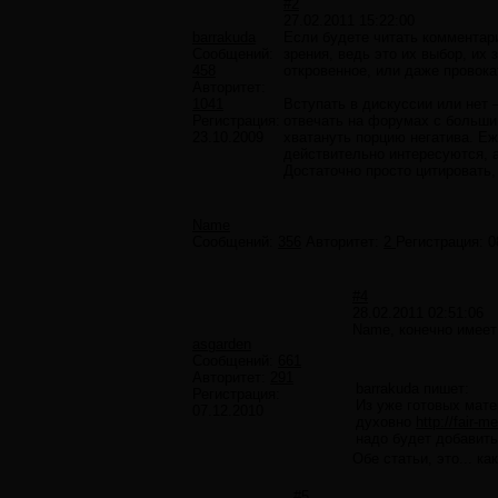
#2
27.02.2011 15:22:00
barrakuda
Если будете читать комментари
Сообщений:
зрения, ведь это их выбор, их
458
откровенное, или даже провока
Авторитет:
1041
Вступать в дискуссии или нет
Регистрация:
отвечать на форумах с больши
23.10.2009
хватануть порцию негатива. Еж
действительно интересуются, 
Достаточно просто цитировать,
Name
Сообщений:
356
Авторитет:
2
Регистрация:
0
#4
28.02.2011 02:51:06
Name, конечно имеет
asgarden
Сообщений:
661
Авторитет:
291
barrakuda пишет:
Регистрация:
Из уже готовых мат
07.12.2010
духовно
http://fair-
надо будет добавит
Обе статьи, это... ка
#5