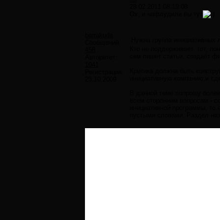
28.02.2011 08:19:08
Ох, и нафлудили вы тут
barrakuda
Нужна группа инициативных 
Сообщений:
Кто не поддерживает, тот, по
458
сам пишет статьи, создаёт ф
Авторитет:
1041
Критика должна быть конструк
Регистрация:
инициативную компанию,и сде
23.10.2009
В данной теме попрошу более
всем сторонним вопросам - с
инициативной программы, то е
пустыми словами. Раздел назы