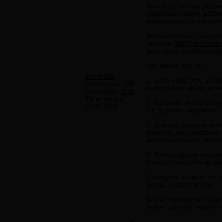
Нужна группа инициатив
здравомыслящих, разви
информацию до как можн
Из уже готовых материа
духовно
http://fair-medi
надо будет добавить сю
Что можно делать?
barrakuda
1. Если у вас есть акк
Сообщений:
458
информации на них може
Авторитет:
1041
Регистрация:
2. Если нет ничего из 
23.10.2009
т.д. и делать перепост.
3. Для тех, у кого есть
написать им сообщение 
можно не только с блогг
4. Любые другие методы
спама по емайлам не ре
С каждого по нитке, кто
Вклад каждого важен.
В этой теме думаю буде
может сделать перепост