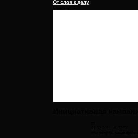
От слов к делу
Страницы:
1
Инициативная кампан
#1
27.02.2011 15:07:28
Мы едины, наше дело 