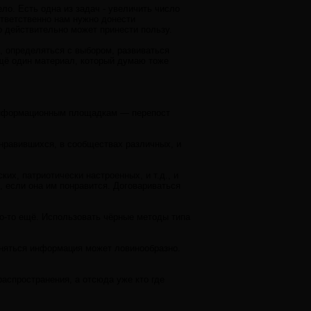
о. Есть одна из задач - увеличить число
тветственно нам нужно донести
о действительно может принести пользу.
 определяться с выбором, развиваться
щё один материал, который думаю тоже
м информационным площадкам — перепост
онравившихся, в сообществах различных, и
ких, патриотически настроенных, и т.д., и
 если она им понравится. Договариваться
о-то ещё. Использовать чёрные методы типа
траняться информация может ловинообразно.
аспространения, а отсюда уже кто где