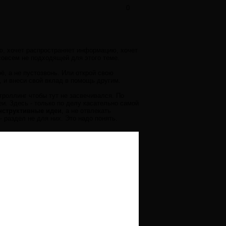
0
ию, хочет распространяет информацию, хочет
совсем не подходящей для этого теме.
ё, а не пустозвонь. Или открой свою
, и внеси свой вклад в помощь другим.
роллинг чтобы тут не засвечивался. По
и. Здесь - только по делу касательно самой
нструктивные идеи
, а не отвлекать
- раздел не для них. Это надо понять.