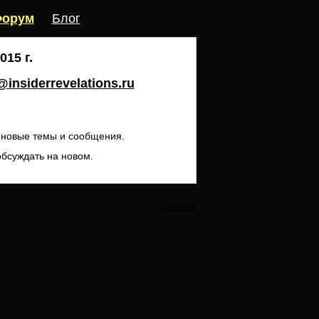
орум
Блог
15 г.
insiderrevelations.ru
ь новые темы и сообщения.
обсуждать на новом.
Закрыть