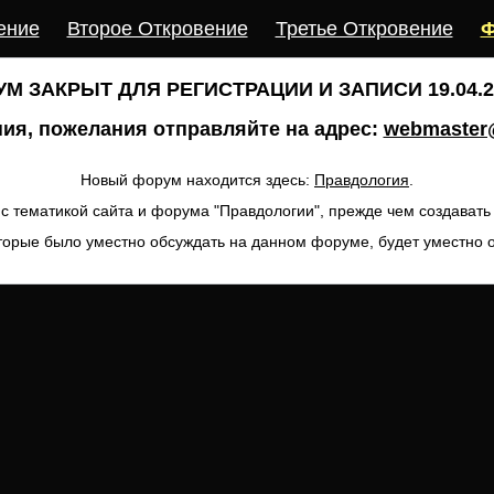
ение
Второе Откровение
Третье Откровение
Ф
М ЗАКРЫТ ДЛЯ РЕГИСТРАЦИИ И ЗАПИСИ 19.04.20
ия, пожелания отправляйте на адрес:
webmaster@
Новый форум находится здесь:
Правдология
.
с тематикой сайта и форума "Правдологии", прежде чем создават
торые было уместно обсуждать на данном форуме, будет уместно 