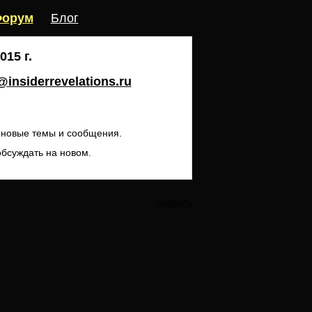
орум
Блог
15 г.
insiderrevelations.ru
ь новые темы и сообщения.
обсуждать на новом.
Закрыть