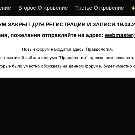
ение
Второе Откровение
Третье Откровение
Ф
М ЗАКРЫТ ДЛЯ РЕГИСТРАЦИИ И ЗАПИСИ 19.04.20
ия, пожелания отправляйте на адрес:
webmaster@
Новый форум находится здесь:
Правдология
.
с тематикой сайта и форума "Правдологии", прежде чем создават
торые было уместно обсуждать на данном форуме, будет уместно 