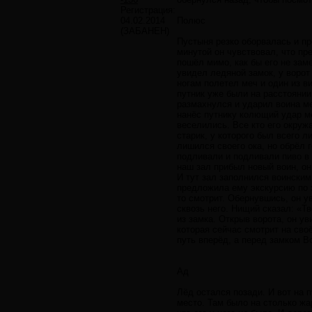
Регистрация:
04.02.2014
Полюс
(ЗАБАНЕН)
Пустыня резко оборвалась и п
минутой он чувствовал, что пр
пошёл мимо, как бы его не зам
увидел ледяной замок, у ворот 
ногам полетел меч и один из ви
путник уже были на расстоянии
размахнулся и ударил воина ме
нанёс путнику колющий удар ме
веселились. Все кто его окруж
старик, у которого был всего 
лишился своего ока, но обрёл
подливали и подливали пиво в 
наш зал прибыл новый воин, он 
И тут зал заполнился воинским
предложила ему экскурсию по з
то смотрит. Обернувшись, он у
сквозь него. Нищий сказал: «Т
из замка. Открыв ворота, он у
которая сейчас смотрит на сво
путь вперёд, а перед замком В
Ад
Лёд остался позади. И вот на 
место. Там было на столько жа