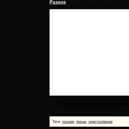
Разное
Страницы:
Пред.
1
2
3
4
5
6
...
8
След.
~ Странствуя по волна
творчество, мысли, разговор с читателем
Теги:
поэзия
,
проза
,
эпистолярное