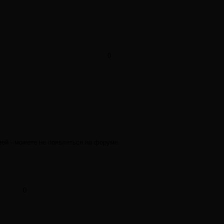
0
лей - можете не появляться на форуме.
0