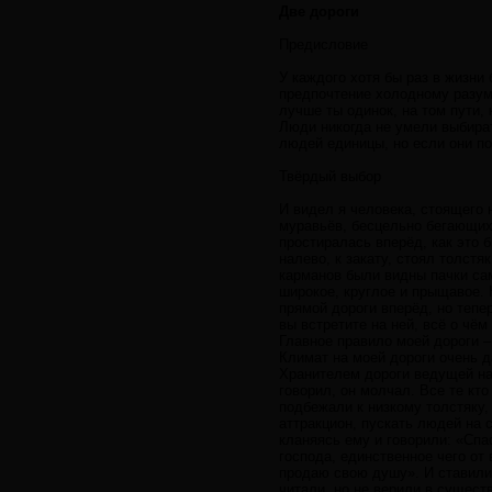
Две дороги
Предисловие
У каждого хотя бы раз в жизни
предпочтение холодному разум
лучше ты одинок, на том пути,
Люди никогда не умели выбират
людей единицы, но если они по
Твёрдый выбор
И видел я человека, стоящего 
муравьёв, бесцельно бегающих
простиралась вперёд, как это 
налево, к закату, стоял толст
карманов были видны пачки сам
широкое, круглое и прыщавое. 
прямой дороги вперёд, но тепе
вы встретите на ней, всё о чё
Главное правило моей дороги –
Климат на моей дороги очень д
Хранителем дороги ведущей на
говорил, он молчал. Все те кто
подбежали к низкому толстяку,
аттракцион, пускать людей на 
кланяясь ему и говорили: «Спас
господа, единственное чего от 
продаю свою душу». И ставили 
читали, но не верили в сущест