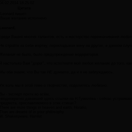
04.02.2014 18:25:02
Цитата
Leonard пишет:
Ваше желание исполнено.
Leonard,
среди Ваших многих талантов, есть и мастерство переиначивания любог
Не стройте из себя жертву, перекладывая вину на других, в данном случ
Желания
не было, было предупреждение модераторов.
Я настолько Вам "дорог", что испо'лните моё любое желание до того, ка
Мы оба знаем, что Вы так
НЕ
думаете, да и я не заблуждаюсь.
Уж коль мы в этой теме о творчестве, поделитесь любезно,
Вы - эксперт почти во всём,
неоднократно дававший здесь ссылки на Н.Гумилёва - сейчас устраивает
предмета, прославляемого в этих стихах?
There are more things in heaven and earth, Horatio,
Than are dreamt of in your philosophy.
W. Shakespeare, Hamlet