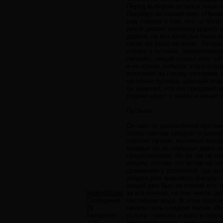
Перед выбором остался лишь од
Подойдя он сказал ему: «Приве
вид говорит о том, что ты бог
рукой указал человеку дорогу 
дороги, на его запястье была 
такие же раны на ногах. Теперь
голове у путника, прокручивал
направо, нищий сказал ему: «Я 
и не нужно, избыток этого всег
возложил на голову человека, 
на плечи путника, красный пла
он заметил, что его придавил к
поднял крест с земли и начал 
Пустыня
Он шёл по раскалённой пустыне
чтобы там как следует отдохнут
ответил путник, мучимый жаждо
которых он не обращал даже вн
предложением. Но он так не по
нищим, потому что встав на это
сравнению с развилкой, где он
увидел уже знакомую фигуру – 
нищий уже был за спиной его, 
VadimNikolis
за его спиной, на том месте г
Сообщений:
чистейшая вода. В этом оазисе
79
начали петь сладкие песни. Их
Авторитет:
услуги – напоил и ввёл в иску
-136
обернулся назад, чтобы посмот