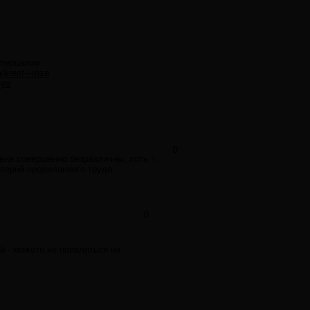
атериалом
/krest-i-roza
iya
0
еня совершенно безразличны, хоть +,
итерий проделанного труда.
0
й - можете не появляться на