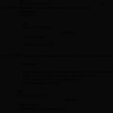
#61
04.02.2014 13:24:58
-20
я:
11.06.2013
Vigilifar,
не обращайте внимание, это местная
блаженная.
(ЗАБАНЕН)
#62
04.02.2014 13:42:58
Цитата
Leonard пишет:
04.02.2014 13:24:58
ция:
07.02.2011
Vigilifar, не обращайте внимание, это местная блаженная.
Leonard
,
ещё одна подобная характеристика кого-то из пользовате
There are more things in heaven and earth, Horatio,
Than are dreamt of in your philosophy.
W. Shakespeare, Hamlet
#63
04.02.2014 15:16:26
Цитата
Vigilifar пишет:
VadimNikolis , мне понравилось.