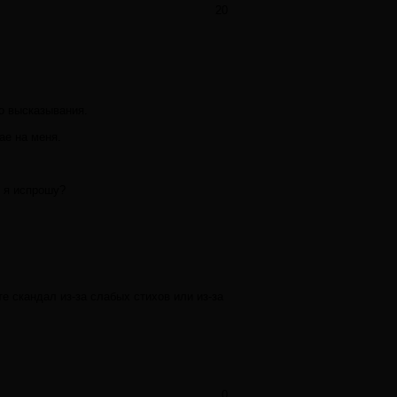
20
о высказывания.
ае на меня.
к я испрошу?
е скандал из-за слабых стихов или из-за
0