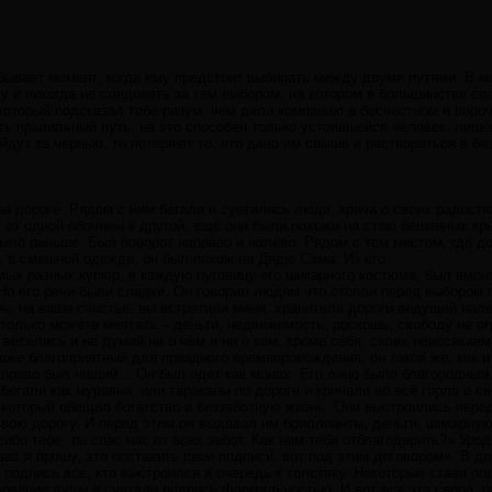
 бывает момент, когда ему предстоит выбирать между двумя путями. В м
у и никогда не следовать за тем выбором, на котором в большинстве с
 который подсказал тебе разум, чем дели компанию в бесчестном и пор
ь правильный путь, на это способен только устоявшейся человек, лишё
йдут за чернью, то потеряют то, что дано им свыше и растворяться в бе
на дороге. Рядом с ним бегали и суетились люди, крича о своих радост
 от одной обочины к другой, ещё они были похожи на стаю бешенных к
было раньше. Был поворот направо и налево. Рядом с тем местом, где д
як, в смешной одежде, он был похож на Дядю Сэма. Из его
ых разных купюр, в каждую пуговицу его шикарного костюма, был вмонт
Но его речи были сладки. Он говорил людям что стояли перед выбором 
рь, на ваше счастье, вы встретили меня, хранителя дороги ведущей нал
м только можете мечтать – деньги, недвижимость, роскошь, свободу не о
 веселись и не думай ни о чём и ни о ком, кроме себя, своих неиссякае
аже благоприятный для праздного времяпровождения, он такой же, как и 
право был нищий… Он был одет как монах. Его лицо было благородным,
 бегали как муравьи, или тараканы по дороге и кричали во всё горло о с
 который обещал богатство и беззаботную жизнь. Они выстроились перед 
свою дорогу. И перед этим он выдавал им бриллианты, деньги, шикарную
ибо тебе, ты спас нас от всех забот. Как нам тебя отблагодарить?» Уро
вас я прошу, это поставить свои подписи, вот под этим договором». В д
подпись все, кто выстроился в очередь к толстяку. Некоторые ставя под
вование души и считали подпись формальностью. И вот вся эта свора, ра