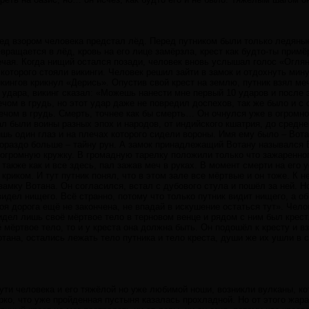
ред взором человека предстал лёд. Перед путником были только ледяны
евращается в лёд, кровь на его лице замёрзла, крест как будто-ты прим
ечая. Когда нищий остался позади, человек вновь услышал голос «Оглян
которого стояли викинги. Человек решил зайти в замок и отдохнуть мину
кингов крикнул «Дерись». Опустив свой крест на землю, путник взял меч
 удара, викинг сказал: «Можешь нанести мне первый 10 ударов и после 
чом в грудь, но этот удар даже не повредил доспехов, так же было и с
чом в грудь. Смерть, точнее как бы смерть… Он очнулся уже в огромном
ал были воины разных эпох и народов, от индийского кшатрия, до средне
лишь один глаз и на плечах которого сидели вороны. Имя ему было – Вот
 гораздо больше – тайну рун. А замок принадлежащий Вотану назывался
огромную кружку. В громадную тарелку положили только что зажаренног
также как и все здесь, пал зажав меч в руках. В момент смерти на его 
 криком. И тут путник понял, что в этом зале все мёртвые и он тоже. К
амку Вотана. Он согласился, встал с дубового стула и пошёл за ней. Но 
видел нищего. Всё странно, потому что только путник видит нищего, а о
воя дорога ещё не закончена, не впадай в искушение остаться тут». Чел
видел лишь своё мёртвое тело в терновом венце и рядом с ним был крест.
ё мёртвое тело, то и у креста она должна быть. Он подошёл к кресту и 
отана, остались лежать тело путника и тело креста, души же их ушли в 
пути человека и его тяжёлой но уже любимой ноши, возникли вулканы, к
рко, что уже пройденная пустыня казалась прохладной. Но от этого жар