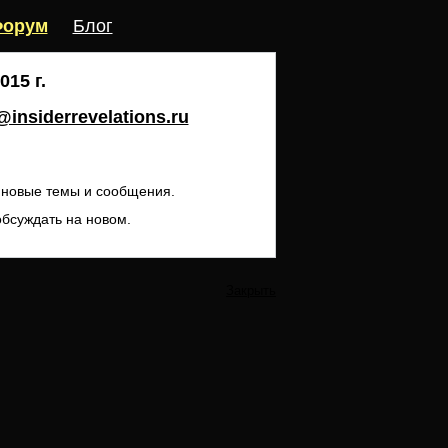
орум
Блог
15 г.
insiderrevelations.ru
ь новые темы и сообщения.
обсуждать на новом.
Закрыть