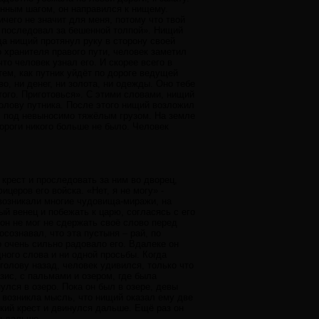
енным шагом, он направился к нищему.
чего не значит для меня, потому что твой
не последовал за бешенной толпой». Нищий
да нищий протянул руку в сторону своей
о хранителя правого пути, человек заметил
то человек узнал его. И скорее всего в
тем, как путник уйдёт по дороге ведущей
о, ни денег, ни золота, ни одежды. Оно тебе
этого. Приготовься». С этими словами, нищий
голову путника. После этого нищий возложил
ал под невыносимо тяжёлым грузом. На земле
дороги никого больше не было. Человек
 крест и проследовать за ним во дворец,
ицеров его войска. «Нет, я не могу» -
 возникали многие чудовища-миражи, на
ый венец и побежать к царю, согласясь с его
 он не мог не сдержать своё слово перед
осознавал, что эта пустыня – рай, по
о очень сильно радовало его. Вдалеке он
дного слова и ни одной просьбы. Когда
голову назад, человек удивился, только что
зис, с пальмами и озером, где была
улся в озеро. Пока он был в озере, девы
а возникла мысль, что нищий оказал ему две
жкий крест и двинулся дальше. Ещё раз он
он дальше