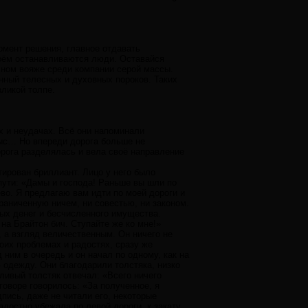
омент решения, главное отдавать
воём останавливаются люди. Оставайся
очном вояже среди компании серой массы.
нный телесных и духовных пороков. Таких
зликой толпе.
ях и неудачах. Всё они напоминали
рыс… Но впереди дорога больше не
орога разделялась и вела своё направление
ирован бриллиант. Лицо у него было
пути: «Дамы и господа! Раньше вы шли по
ево. Я предлагаю вам идти по моей дороги и
граниченную ничем, ни совестью, ни законом.
мых денег и бесчисленного имущества.
на Брайтон бич. Ступайте же ко мне!»
 а взгляд величественным. Он ничего не
воих проблемах и радостях, сразу же
ним в очередь и он начал по одному, как на
 одежду. Они благодарили толстяка, низко
дливый толстяк отвечал: «Всего ничего
оговоре говорилось: «За полученное, я
пись, даже не читали его, некоторые
достно убежала по левой дороги, к закату.