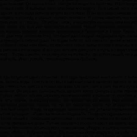
ин человек. Он молча стоял, смотря на нищего и толстяка. И вот увер
тствую тебя. Я выбираю твою благородную дорогу. Ты и нищий, но это ни
ат духом, а это куда больше золота всего мира. Я бы всё равно никогда 
направо, к восходу и сказал: «Благословляю». И путник заметил, что ког
видна рана, от гвоздя… Опустив голову и посмотрев на голые ноги нищег
 он понял, кто был этот благородный нищий. Нищий прекрасно понимал, ч
ись картины событий, которые происходили в Палестине в 1 веке. Перед 
не дам тебе ничего из того, что было дано людям, избравшим путь налев
да приводит к гибели души. Но я дам тебе то, что намного ценнее всего 
стоящего перед ним венец из колючего терна, шипы которого впились в 
щ римского легионера. И вот уже человек двинулся в путь, но вдруг уп
рест… Встав с земли, он оглянулся на то место, где стоял нищий, но у 
свой путь. И вот дорога, плавно перешла в пустыню.
, где встретил царя со свитой. Этот царь предложил ему скинуть с себя
ь, выпить воды, поесть и остаться там навсегда в качестве одного из оф
й и тяжестью креста и пошёл дальше. Он шёл, шёл и шёл. На его пути
имания. Он ещё мог развернуться, бросить крест, скинуть с себя тернов
ступил, потому что его характер имел иммунитет к разным трудностям и
т путь скорби, он подразумевал, что пройдёт его до конца. Идя человек 
 принимал решение, потому что тут нет безумной толпы, тут он один и эт
это был нищий. Когда он проходил около него, его уста не изрекли ни о
путник услышал: «Разве ты меня не видишь?». Повернув окровавленную 
де стоял нищий с пробитыми запястьями и ступнями, появился большой оа
 жили прекрасные девы. Путник аккуратно положил крест на землю, окун
 песни призывали остаться его с ними навеки. И вдруг в голове человек
шение. «Всё» – подумал путник. Он вышел на берег водрузил на себя тя
реть на оазис, но… он исчез, как будто его и не было. Тяжёлым шагом 