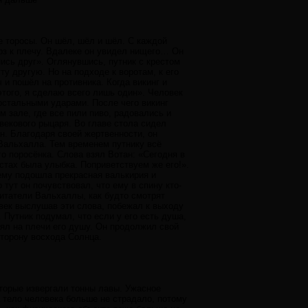
е торосы. Он шёл, шёл и шёл. С каждой
ёрз к плечу. Вдалеке он увидел нищего… Он
ись друг». Оглянувшись, путник с крестом
ту другую. Но на подходе к воротам, к его
 и пошёл на противника. Когда викинг и
этого, я сделаю всего лишь один». Человек
 остальными ударами. После чего викинг
 зале, где все пили пиво, радовались и
векового рыцаря. Во главе стола сидел
ан. Благодаря своей жертвенности, он
 Вальхалла. Тем временем путнику всё
о поросёнка. Слова взял Вотан: «Сегодня в
устах была улыбка. Поприветствуем же его!».
 нему подошла прекрасная валькирия и
тут он почувствовал, что ему в спину кто-
битатели Вальхаллы, как будто смотрят
овек выслушав эти слова, побежал к выходу
 Путник подумал, что если у его есть душа,
взял на плечи его душу. Он продолжил свой
сторону восхода Солнца.
оторые извергали тонны лавы. Ужасное
а тело человека больше не страдало, потому