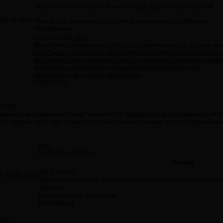
Творчество - это Свет! Я желаю Вам удачи и вдохновения.
:
04.02.2014
Мне будет интересно подробней ознакомиться с Вашим
материалом.
Спасибо мой друг.
Мне будет интересно подробней ознакомиться с Вашим м
http://www.vadim-nikolis.info/category/biblioteka/avtorskaya-proza
http://www.vadim-nikolis.info/category/biblioteka/avtorskaya-poez
http://www.vadim-nikolis.info/category/stati/avtorskie-stati
http://www.vadim-nikolis.info/proektyi
(ЗАБАНЕН)
:40:06
бавлять мне добавлять мне "авторитета" цифры под фотографией для м
моё творчество у вас вызвало положительные эмоции, то это главный кр
#65
04.02.2014 17:10:45
Цитата
Greg пишет:
я:
11.06.2013
ещё одна подобная характеристика кого-то из пользователе
форуме.
Ваше желание исполнено.
(ЗАБАНЕН)
#66