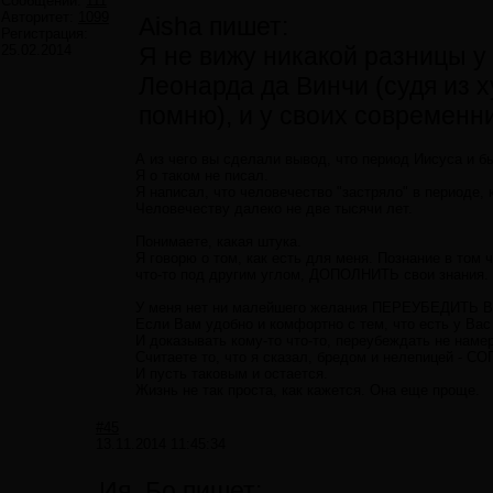
Сообщений:
111
Авторитет:
1099
Aisha пишет:
Регистрация:
25.02.2014
Я не вижу никакой разницы у
Леонарда да Винчи (судя из 
помню), и у своих современни
А из чего вы сделали вывод, что период Иисуса и 
Я о таком не писал.
Я написал, что человечество "застряло" в периоде,
Человечеству далеко не две тысячи лет.
Понимаете, какая штука.
Я говорю о том, как есть для меня. Познание в том 
что-то под другим углом, ДОПОЛНИТЬ свои знания. 
У меня нет ни малейшего желания ПЕРЕУБЕДИТЬ Вас 
Если Вам удобно и комфортно с тем, что есть у Вас
И доказывать кому-то что-то, переубеждать не наме
Считаете то, что я сказал, бредом и нелепицей - С
И пусть таковым и остается.
Жизнь не так проста, как кажется. Она еще проще.
#45
13.11.2014 11:45:34
Ия_Бо пишет: