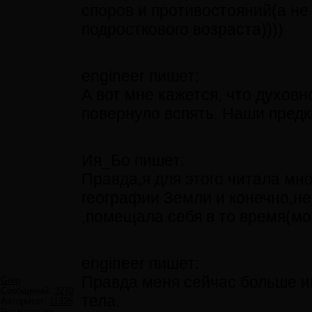
споров и противостояний(а не
подросткового возраста))))
engineer пишет:
А вот мне кажется, что духовн
повернуло вспять. Наши пред
Ия_Бо пишет:
Правда,я для этого читала мно
географии Земли и конечно,н
,помещала себя в то время(мо
engineer пишет:
Правда меня сейчас больше ин
Greg
Сообщений:
3270
тела.
Авторитет:
11325
Регистрация: