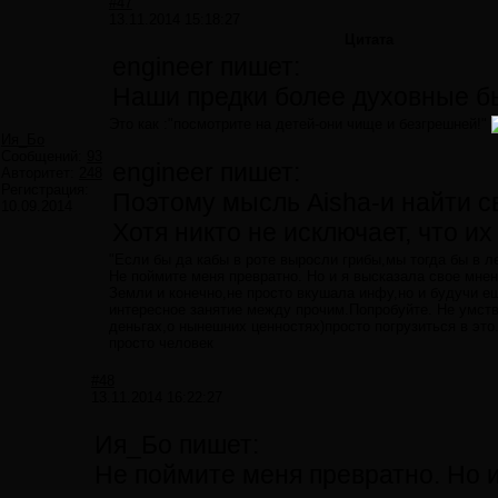
#47
13.11.2014 15:18:27
Цитата
engineer пишет:
Наши предки более духовные 
Это как :"посмотрите на детей-они чище и безгрешней!"
Ия_Бо
Сообщений:
93
engineer пишет:
Авторитет:
248
Регистрация:
Поэтому мысль Aisha-и найти с
10.09.2014
Хотя никто не исключает, что и
"Если бы да кабы в роте выросли грибы,мы тогда бы в л
Не поймите меня превратно. Но и я высказала свое мнен
Земли и конечно,не просто вкушала инфу,но и будучи е
интересное занятие между прочим.Попробуйте. Не умств
деньгах,о нынешних ценностях)просто погрузиться в это.
просто человек
#48
13.11.2014 16:22:27
Ия_Бо пишет:
Не поймите меня превратно. Но и