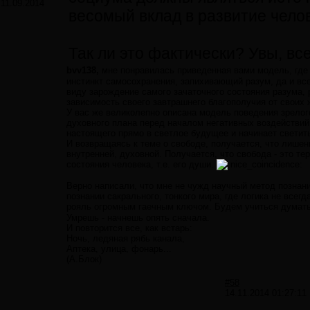
11.09.2014
весомый вклад в развитие челов
Так ли это фактически? Увы, вс
bvv138,
мне понравилась приведенная вами модель, где 
инстинкт самосохранения, запихивающий разум, да и все
виду зарождение самого зачаточного состояния разума, 
зависимость своего завтрашнего благополучия от своих 
У вас же великолепно описана модель поведения зрелого
духовного плана перед началом негативных воздействий.
настоящего прямо в светлое будущее и начинает светить
И возвращаясь к теме о свободе, получается, что лише
внутренней, духовной. Получается, что свобода - это т
состояния человека, т.е. его души.
Верно написали, что мне не чужд научный метод познан
познании сакрального, тонкого мира, где логика не всег
рояль огромным гаечным ключом. Будем учиться думат
Умрешь - начнешь опять сначала.
И повторится все, как встарь:
Ночь, ледяная рябь канала,
Аптека, улица, фонарь...
(А.Блок)
#58
14.11.2014 01:27:11