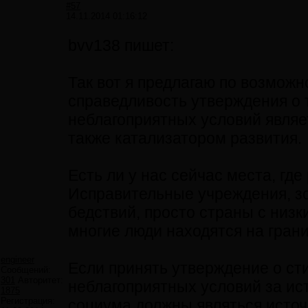
#57
14.11.2014 01:16:12
bvv138 пишет:
Так вот я предлагаю по возмож
справедливость утверждения о 
неблагоприятных условий являе
также катализатором развития.
Есть ли у нас сейчас места, гд
Исправительные учреждения, з
бедствий, просто страны с низк
многие люди находятся на гран
engineer
Если принять утверждение о с
Сообщений:
301
Авторитет:
неблагоприятных условий за ис
1875
Регистрация:
социума должны являться источ