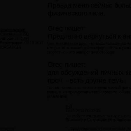
Правда меня сейчас больш
физического тела.
Greg пишет:
enenemenaam
Сообщений:
231
Предлагаю вернуться к ан
Авторитет:
1094
Регистрация:
09.10.2013
Грег, мой дорогой друг, что касается выхода и
(ЗАБАНЕН)
которое испытывает дискомфорт - боль в разн
скоростью - это невероятная свобода.
Greg пишет:
для обсуждений личных ка
проч. - есть другие темы.
Ты сам понимаешь, что это очень частый феном
волну, а контролировать такой процесс, ой ка
(ЗАБАНЕН)
#53
14.11.2014 00:02:41
Попробуем вернуться на круги своя.
По-моему у Стругацких есть замеч
engineer
"...Среди них никто точно не знал, 