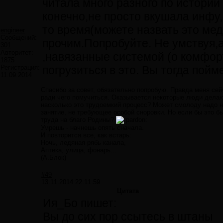
читала много разного по истории
конечно,не просто вкушала инфу
то время(можете назвать это ме
engineer
Сообщений:
прочим.Попробуйте. Не умствуя,
301
Авторитет:
,навязанные системой (о комфор
1875
Регистрация:
погрузиться в это. Вы тогда пойм
11.09.2014
Спасибо за совет, обязательно попробую. Правда меня сей
ради чего помучиться. Оказывается некоторые люди делают
насколько это трудоемкий процесс? Может смолоду надо н
занятие, не требующее особой сноровки. Но если бы это бы
труда на благо Родины?
Умрешь - начнешь опять сначала.
И повторится все, как встарь:
Ночь, ледяная рябь канала,
Аптека, улица, фонарь...
(А.Блок)
#49
13.11.2014 22:11:59
Цитата
Ия_Бо пишет:
Вы до сих пор ссытесь в штаны