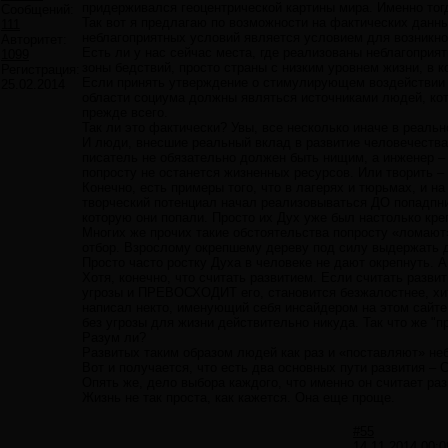
придерживался геоцентрической картины мира. Именно т
Сообщений:
Так вот я предлагаю по возможности на фактических данны
111
неблагоприятных условий является условием для возникнов
Авторитет:
Есть ли у нас сейчас места, где реализованы неблагопри
1099
зоны бедствий, просто страны с низким уровнем жизни, в к
Регистрация:
Если принять утверждение о стимулирующем воздействии н
25.02.2014
области социума должны являться источниками людей, кот
прежде всего.
Так ли это фактически? Увы, все несколько иначе в реальн
И люди, внесшие реальный вклад в развитие человечества
писатель не обязательно должен быть нищим, а инженер – 
попросту не останется жизненных ресурсов. Или творить – 
Конечно, есть примеры того, что в лагерях и тюрьмах, и 
творческий потенциал начал реализовываться ДО попадпния
которую они попали. Просто их Дух уже был настолько креп
Многих же прочих такие обстоятельства попросту «ломают»
отбор. Взрослому окрепшему дереву под силу выдержать д
Просто часто ростку Духа в человеке не дают окрепнуть. 
Хотя, конечно, что считать развитием. Если считать разв
угрозы и ПРЕВОСХОДИТ его, становится безжалостнее, хитр
написал некто, именующий себя инсайдером на этом сайте,
без угрозы для жизни действительно никуда. Так что же "
Разум ли?
Развитых таким образом людей как раз и «поставляют» не
Вот и получается, что есть два основных пути развития – 
Опять же, дело выбора каждого, что именно он считает раз
Жизнь не так проста, как кажется. Она еще проще.
#55
14.11.2014 00:0