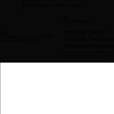
Другого нет !
Голосовать/думать сердцем не надо !
---
#60
14.11.2014 02:23:51
engineer пишет:
poick
Сообщений:
1275
Авторитет:
3297
что этот "инжене
Регистрация:
04.09.2012
познании сакраль
Не знаю,не знаю. Инженерный - 
Так это вообще-то большой плюс