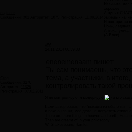
Извините, дал
хорошее.
engineer
А путь к СЧАС
Сообщений:
301
Авторитет:
1875
Регистрация:
11.09.2014
Умрешь - начне
И повторится вс
Ночь, ледяная 
Аптека, улица, 
(А.Блок)
#56
14.11.2014 00:39:38
enenemenaam пишет:
Ты сам понимаешь, что эт
тема, а участники, в итоге
Greg
Сообщений:
3270
контролировать такой проц
Авторитет:
11325
Регистрация:
07.02.2011
Я не контролирую, я модерирую
и кто сказ
Если автор решит, что "выходы из оболочки, - э
а пока он занят, моё дело не допустить отклон
There are more things in heaven and earth, Horatio
Than are dreamt of in your philosophy.
W. Shakespeare, Hamlet