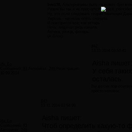
bvv138,
Альтернативы быть не может. Без вне
Разум бы так и не проснулся
Ну, это если следовать теории эволюции Дар
Умрешь - начнешь опять сначала.
И повторится все, как встарь:
Ночь, ледяная рябь канала,
Аптека, улица, фонарь...
(А.Блок)
#42
13.11.2014 03:50:41
Aisha пишет
Ия_Бо
Сообщений:
93
Авторитет:
248
Регистрация:
У себя таких
10.09.2014
осталась.
Вы до сих пор ссытес
просто человек
#43
13.11.2014 03:54:00
Aisha пишет:
Ия_Бо
Чтоб определить какую-то ф
Сообщений:
93
Авторитет:
248