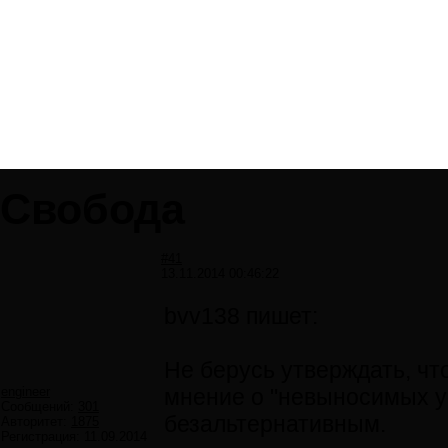
Свобода
#41
13.11.2014 00:46:22
bvv138 пишет:
Не берусь утверждать, что
engineer
мнение о "невыносимых у
Сообщений:
301
безальтернативным.
Авторитет:
1875
Регистрация:
11.09.2014