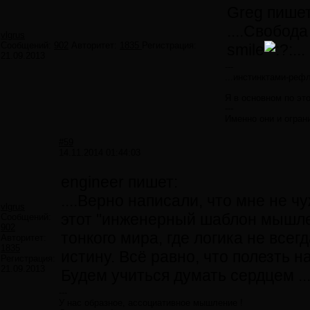
Greg пишет
....Cвобод
vlgrus
Сообщений:
902
Авторитет:
1835
Регистрация:
smile
...
21.09.2013
---
...инстинктами-рефл
Я в основном по это
---
Именно они и огран
#59
14.11.2014 01:44:03
engineer пишет:
....Верно написали, что мне не ч
vlgrus
этот "инженерный шаблон мышле
Сообщений:
902
тонкого мира, где логика не все
Авторитет:
1835
истину. Всё равно, что полезть 
Регистрация:
21.09.2013
Будем учиться думать сердцем ..
---
У нас образное, ассоциативное мышление !