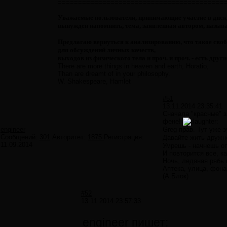
=========================================
Уважаемые пользователи, принимающие участие в диск
вынужден напомнить, тема, заявленная автором, назы
Предлагаю вернуться к анализированию, что такое своб
для обсуждений личных качеств,
выходов из физического тела и проч. и проч. - есть друг
There are more things in heaven and earth, Horatio,
Than are dreamt of in your philosophy.
W. Shakespeare, Hamlet
#51
13.11.2014 23:35:41
Сначала "красные" з
фене!
engineer
Greg прав. Тут уже 
Сообщений:
301
Авторитет:
1875
Регистрация:
Давайте жить дружн
11.09.2014
Умрешь - начнешь оп
И повторится все, ка
Ночь, ледяная рябь 
Аптека, улица, фонар
(А.Блок)
#52
13.11.2014 23:57:33
engineer пишет: