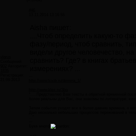
#46
13.11.2014 13:16:55
Aisha пишет:
....Чтоб определить какую-то фа
фазу/период, чтоб сравнить, тип
видели другое человечество, на
vlgrus
сравнить? Где? в книгах братьев
Сообщений:
902
Авторитет:
измерениях? ...
1835
Регистрация:
---
21.09.2013
http://www.koob.ru/demina_1/
http://www.klex.ru/3bq
".....Представляю Вам тексты в обратной временной посл
более реальны для Вас, они знакомы по литературе, ки
Затем события уходят все в более давние времена, о ко
Даю несколько небольших процессов переживаний в тела
..."
---
Букв много