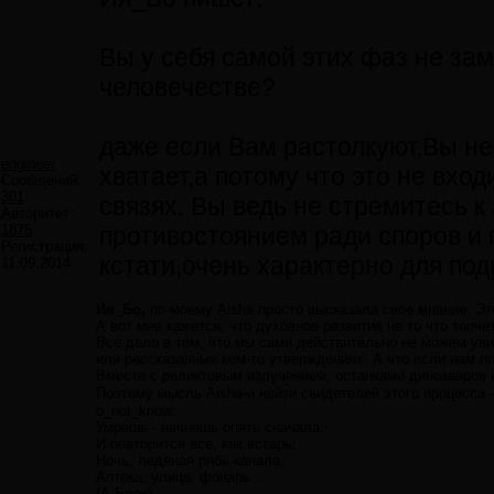
Вы у себя самой этих фаз не зам
человечестве?
даже если Вам растолкуют,Вы не
engineer
хватает,а потому что это не вхо
Сообщений:
301
связях. Вы ведь не стремитесь 
Авторитет:
1875
противостоянием ради споров и 
Регистрация:
кстати,очень характерно для под
11.09.2014
Ия_Бо,
по-моему Aisha просто высказала свое мнение. Э
А вот мне кажется, что духовное развитие не то что топч
Все дело в том, что мы сами действительно не можем уви
или рассказанных кем-то утверждениях. А что если нам 
Вместе с реликтовым излучением, останками динозавров 
Поэтому мысль Aisha-и найти свидетелей этого процесса 
o_not_know:
Умрешь - начнешь опять сначала.
И повторится все, как встарь:
Ночь, ледяная рябь канала,
Аптека, улица, фонарь...
(А.Блок)