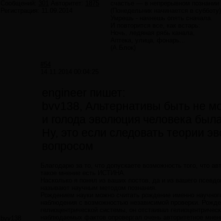
Сообщений:
301
Авторитет:
1875
счастье — в непрерывном познании н
Регистрация:
11.09.2014
(Понедельник начинается в субботу)
Умрешь - начнешь опять сначала.
И повторится все, как встарь:
Ночь, ледяная рябь канала,
Аптека, улица, фонарь...
(А.Блок)
#54
14.11.2014 00:04:25
engineer пишет:
bvv138, Альтернативы быть не м
и голода эволюция человека была
Ну, это если следовать теории э
вопросом
Благодарю за то, что допускаете возможность того, что а
такое мнение есть ИСТИНА.
Насколько я понял из ваших постов, да и из вашего псевд
называют научным методом познания.
Рождением науки можно считать рождение именно научного
наблюдения с возможностью независимой проверки. Рожден
гелиоцентрической системы, он отстаивал гелиоцентрическ
наблюдаемых фактов опровергал очень авторитетное мнени
bvv138