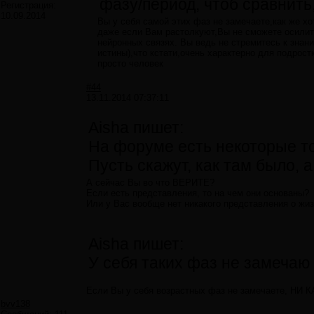
фазу/период, чтоб сравнить,
Регистрация:
10.09.2014
Вы у себя самой этих фаз не замечаете,как же хо
даже если Вам растолкуют,Вы не сможете осилить
нейронных связях. Вы ведь не стремитесь к знан
истины),что кстати,очень характерно для подростк
просто человек
#44
13.11.2014 07:37:11
Aisha пишет:
На форуме есть некоторые т
Пусть скажут, как там было,
А сейчас Вы во что ВЕРИТЕ?
Если есть представления, то на чем они основаны?
Или у Вас вообще нет никакого представления о жи
Aisha пишет:
У себя таких фаз не замечаю -
Если Вы у себя возрастных фаз не замечаете, НИ К
bvv138