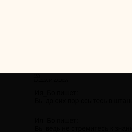
#50
13.11.2014 23:10:29
Ия_Бо пишет:
Вы до сих пор ссытесь в штан
Ия_Бо пишет:
Вы ведь не стремитесь к зна