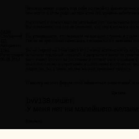
Человек может ходить под себя по какой-то физиологическ
или что-то в этом роде, но при этом его уровень интеллек
Насколько я помню еще из школьных лет, космонавты посл
Вы понимаете, что это не означает, что они в космосе погл
Aisha
Сообщений:
Вы утверждаете, что перешли на высшую ступень и стали 
411
После их прочтения начинаешь соглашаться с мнением ст
Авторитет:
1893
Вы не первая на этом сайте кто
словил вселенское ку-ку
, 
Регистрация:
испытали подобный
«приход»
в результате каких-то практи
05.08.2014
маги знают что это за состояние и готовят свое сознание 
мыслительными алгоритмами и шаблонами восприятия, вед
ладно бы, бог с ними, но они же еще начинают поучать.
Я захожу на этот форум, чтоб обменяться энергетикой, а 
Цитата
bvv138 пишет:
У меня нет ни малейшего жела
Взаимно