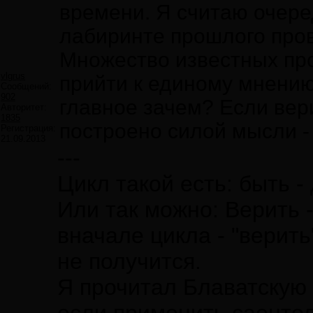
времени. Я считаю очере
лабиринте прошлого пров
Множество известных про
vlgrus
прийти к единому мнению:
Сообщений:
902
главное зачем? Если вер
Авторитет:
1835
построено силой мысли - н
Регистрация:
21.09.2013
---
Цикл такой есть: быть -
Или так можно: Верить -
вначале цикла - "верить
не получится.
Я прочитал Блаватскую 