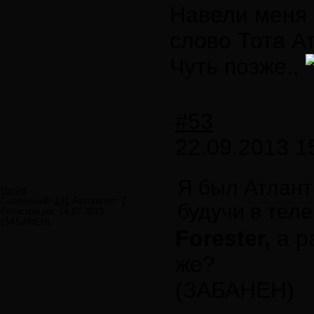
Навели меня 
слово Тота Ат
Чуть позже..
#53
22.09.2013 1
Я был Атлант
Daniel
Сообщений:
131
Авторитет:
7
будучи в теле
Регистрация:
14.07.2013
(ЗАБАНЕН)
Forester,
а р
же?
(ЗАБАНЕН)