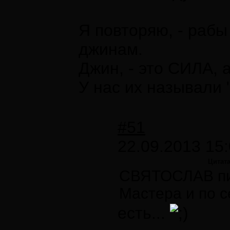
Я повторяю, - рабы
джинам.
Джин, - это СИЛА, а
У нас их называли 
#51
22.09.2013 15:
Цитат
СВЯТОСЛАВ пи
Мастера и по с
есть...