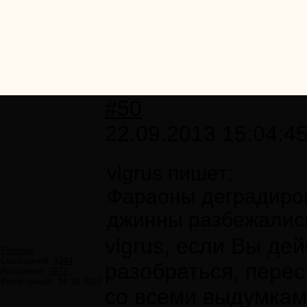
#50
22.09.2013 15:04:4
vlgrus пишет:
Фараоны деградирова
джинны разбежались
vlgrus, если Вы де
Forester
Сообщений:
3244
разобраться, перес
Авторитет:
7972
Регистрация:
24.10.2010
со всеми выдумками