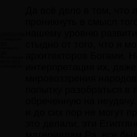
Да всё дело в том, что
проникнуть в смысл тог
нашему уровню развити
СВЯТОСЛАВ
Сообщений:
стыдно от того, что я м
254
Авторитет:
архитекторов Богами. Н
336
Регистрация:
02.03.2013
интерпретация их, даже
(ЗАБАНЕН)
мировоззрения народов
попытку разобраться в 
обреченную на неудачу
и до сих пор не могут п
это делали, эти Египтя
материалам Ра, все был