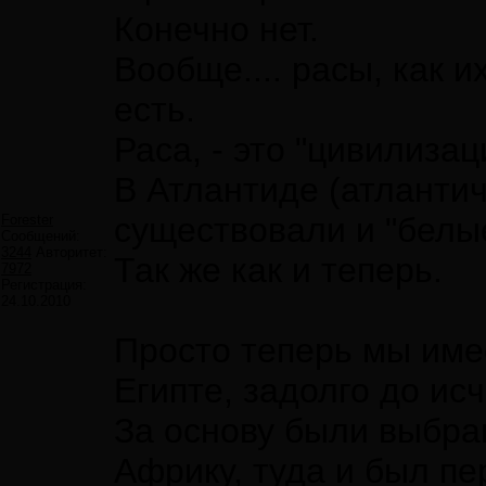
Конечно нет.
Вообще.... расы, как и
есть.
Раса, - это "цивилизац
В Атлантиде (атланти
существовали и "белы
Forester
Сообщений:
3244
Авторитет:
Так же как и теперь.
7972
Регистрация:
24.10.2010
Просто теперь мы имее
Египте, задолго до ис
За основу были выбр
Африку, туда и был пе