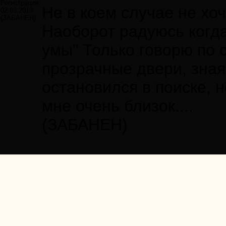
Регистрация:
Не в коем случае не хо
02.03.2013
(ЗАБАНЕН)
Наоборот радуюсь когд
умы" Только говорю по с
прозрачные двери, зная 
остановился в поиске, 
мне очень близок....
(ЗАБАНЕН)