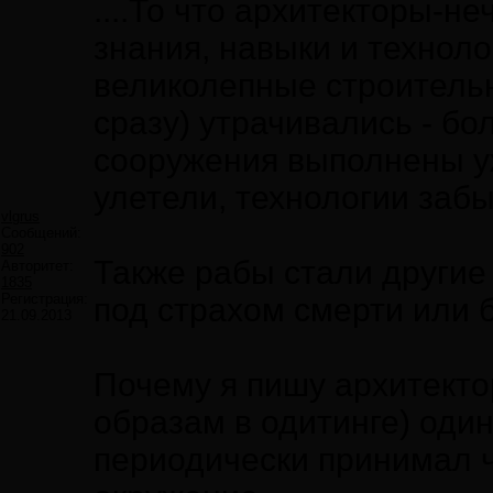
....То что архитекторы-
знания, навыки и техноло
великолепные строительн
сразу) утрачивались - б
сооружения выполнены уж
улетели, технологии заб
vlgrus
Сообщений:
902
Также рабы стали другие 
Авторитет:
1835
Регистрация:
под страхом смерти или 
21.09.2013
Почему я пишу архитекто
образам в одитинге) один
периодически принимал ч