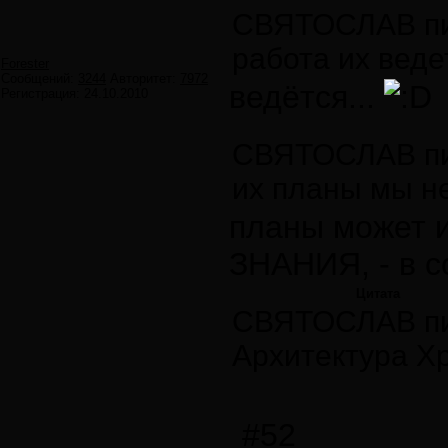
СВЯТОСЛАВ пи
работа их веде
Forester
Сообщений:
3244
Авторитет:
7972
ведётся...
Регистрация:
24.10.2010
СВЯТОСЛАВ пи
их планы мы не
планы может 
ЗНАНИЯ, - в со
Цитата
СВЯТОСЛАВ пи
Архитектура Х
#52