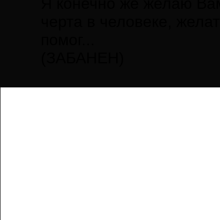
Я конечно же желаю Вам
черта в человеке, желат
помог...
(ЗАБАНЕН)