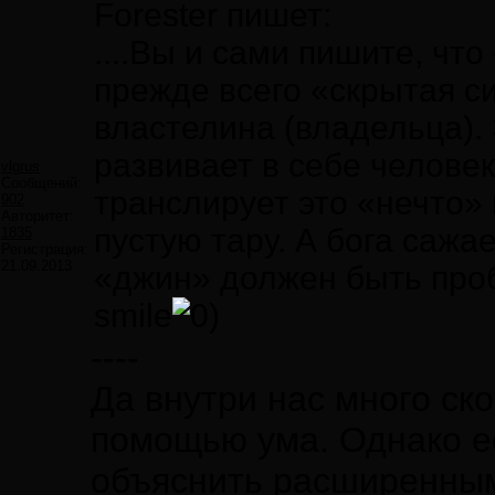
Forester пишет:
....Вы и сами пишите, ч
прежде всего «скрытая си
властелина (владельца).
развивает в себе челове
vlgrus
Сообщений:
транслирует это «нечто»
902
Авторитет:
пустую тару. А бога сажае
1835
Регистрация:
21.09.2013
«джин» должен быть пробу
smile
----
Да внутри нас много ск
помощью ума. Однако е
объяснить расширенным