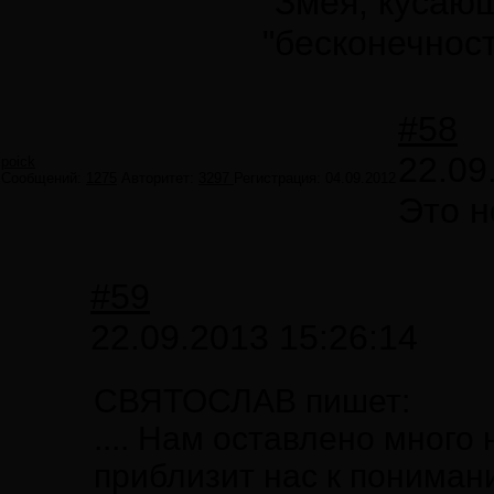
"Змея, кусающ
"бесконечнос
#58
22.09
poick
Сообщений:
1275
Авторитет:
3297
Регистрация:
04.09.2012
Это н
#59
22.09.2013 15:26:14
СВЯТОСЛАВ пишет:
.... Нам оставлено много
приблизит нас к пониман