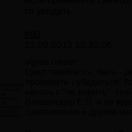
если применить саентол
то увидеть.
#60
22.09.2013 15:32:06
vlgrus пишет:
Цикл такой есть: быть - д
проверить - убедиться. То
СВЯТОСЛАВ
начать с "не верить" -то
Сообщений:
254
Авторитет:
Блаватскую Е.П. и её ид
336
Регистрация:
саентологию и другие ме
02.03.2013
(ЗАБАНЕН)