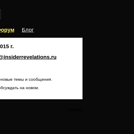
орум
Блог
15 г.
insiderrevelations.ru
ь новые темы и сообщения.
обсуждать на новом.
Закрыть