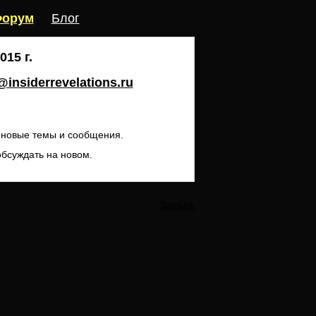
орум
Блог
15 г.
insiderrevelations.ru
ь новые темы и сообщения.
обсуждать на новом.
Закрыть