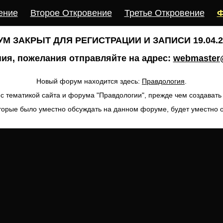
ение
Второе Откровение
Третье Откровение
Ф
М ЗАКРЫТ ДЛЯ РЕГИСТРАЦИИ И ЗАПИСИ 19.04.20
ия, пожелания отправляйте на адрес:
webmaster@
Новый форум находится здесь:
Правдология
.
с тематикой сайта и форума "Правдологии", прежде чем создават
торые было уместно обсуждать на данном форуме, будет уместно 