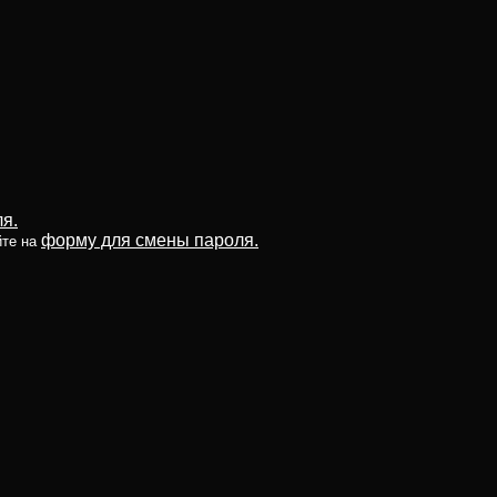
я.
форму для смены пароля.
йте на