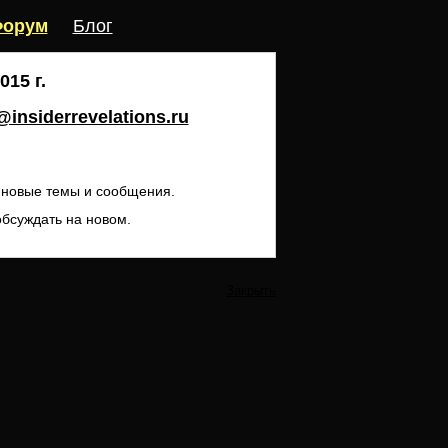
орум
Блог
15 г.
insiderrevelations.ru
ь новые темы и сообщения.
обсуждать на новом.
Закрыть