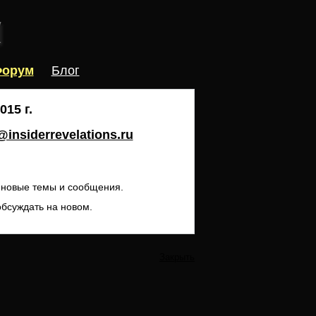
орум
Блог
15 г.
insiderrevelations.ru
ь новые темы и сообщения.
обсуждать на новом.
Закрыть