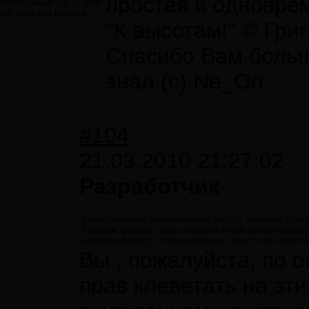
простая и одновре
Регистрация:
03.12.2009
infinitum-ego balance
"К высотам!" © Гри
Спасибо Вам большо
знал.(с) Ne_On
#104
21.03.2010 21:27:02
Разработчик
Душа человека захватывается просто, сначала услад
Администраторы сами начинают нести рекламу ресурс
чёрт(да да чёрт) с такими людьми, просто не нужно 
Вы , пожалуйста, по 
прав клеветать на эт