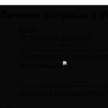
Личные вопросы к У
#101
21.03.2010 20:30:39
Цитата
Тут кто то рассказывал про свой эгрегор.Про сайт.Про проч
Ты спросил, я рассказал
вежливым?
Цитата
Математическая модель распространения ЭМ волны в сло
И что тут выдающегося
Разработчик