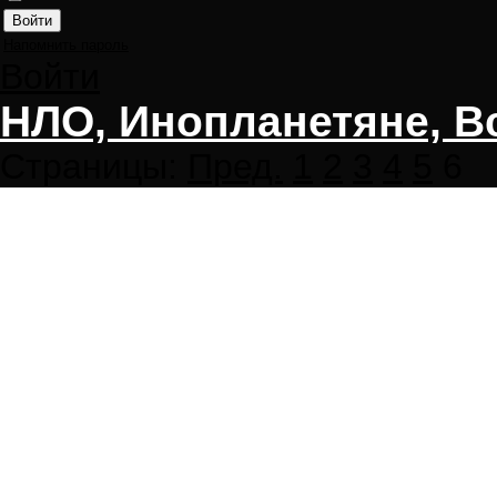
Напомнить пароль
Войти
НЛО, Инопланетяне, В
Страницы:
Пред.
1
2
3
4
5
6