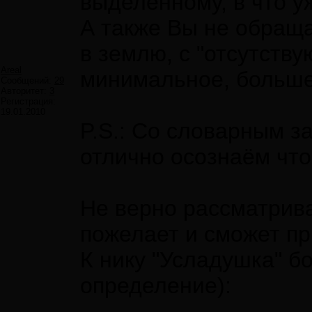
выделенному, в что у
А также Вы не обраща
в землю, с "отсутств
Areal
минимальное, больше
Сообщений:
29
Авторитет:
3
Регистрация:
19.01.2010
P.S.: Со словарным з
отлично осознаём что
Не верно рассматрива
пожелает и сможет пр
К нику "Усладушка" б
определение):