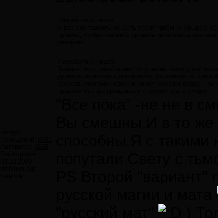
Разработчик пишет:
А вот это правильно! Есть такой приём от упырей: е
приёмы, чтобы понизить уровень интеллекта противни
развития.
Разработчик пишет:
Знаешь, есть такой приём от упырей: если у вас вы
уровень интеллекта противника, рассеивая их энерг
качеств, поэтому невген и пишет мессаги вроде: "ты 
правило быстро прощаются и скороспешно уходят
"Все пока" -не не в с
Вы смешны.И в то же 
newgen
способны.Я с такими к
Сообщений:
6193
Авторитет:
3628
попутали.Свету с тьм
Регистрация:
03.12.2009
infinitum-ego
PS Второй "вариант" 
balance
русской магии и мата
"русский мат"
).То