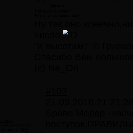
Цитата
Разработчик пишет:
И что тут выдающегося?
Ну так оно конечно,ни
число
"К высотам!" © Григо
Спасибо Вам большое з
(с) Ne_On
#103
21.03.2010 21:21:2
Браво Модер -насч
newgen
поступок,ПРАВИЛЬНЫ
Сообщений:
6193
Авторитет:
3628