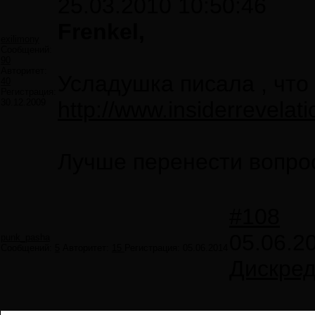
25.03.2010 10:50:46
Frenkel,
exilimony
Сообщений:
90
Авторитет:
Усладушка писала , что 
40
Регистрация:
30.12.2009
http://www.insiderrevel
Лучше перенести вопро
#108
05.06.2
punk_pasha
Сообщений:
5
Авторитет:
15
Регистрация:
05.06.2014
Дискред