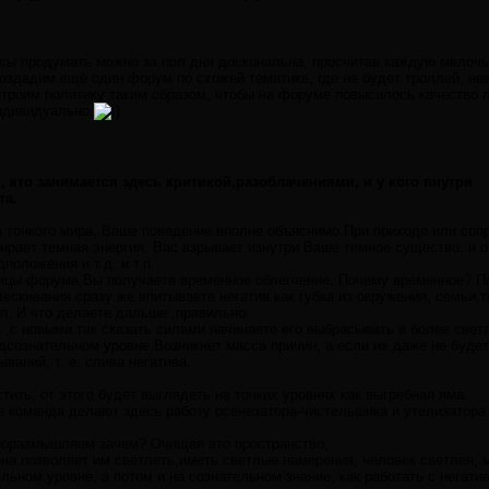
сы продумать можно за пол дня доскональна, просчитав каждую мелочь
создадим ещё один форум по схожей тематике, где не будет троллей, н
троим политику таким образом, чтобы на форуме повысилось качество 
ндивидуально.
 кто занимается здесь критикой,разоблачениями, и у кого внутри
та.
ов тонкого мира, Ваше поведение вполне объяснимо.При приходе или соп
ыпирает темная энергия. Вас взрывает изнутри Ваше темное существо, и 
положения и т.д. и т.п.
ицы форума,Вы получаете временное облегчение. Почему временное? Пот
лескивания сразу же впитываете негатив как губка из окружения, семьи,
т.п. И что делаете дальше ,правильно.
 ,с новыми так сказать силами начинаете его выбрасывать в более свет
одсознательном уровне.Возникнет масса причин, а если их даже не буде
ваний, т. е. слива негатива.
стить, от этого будет выглядеть на тонких уровнях как выгребная яма.
е команда делают здесь работу осенезатора-чистельшика и утелизатора 
поразмышляем зачем? Очищая это пространство,
на позволяет им светлеть,иметь светлые намерения, человек светлея, м
льном уровне, а потом и на сознательном знание, как работать с негати