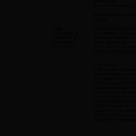
проявлению.
В этом и есть помощь 
Она пробуждает и пока
понятно.
yuriie
Почему она это делает
Сообщений:
4
очистившись. Пробуди
Авторитет:
1
человека, находятся г
Регистрация:
Знает, на сколько это
19.03.2010
Знает, что многие блу
Знает, что многие про
Итак вывод.
1.Теперь зная этот ме
своих городов,почерпн
его перерабатывать и 
2.Тема называется "По
разоблачений.Судя по 
3.Если Вы теперь зная
т. е не трезвонить тут
4.Нужно стараться про
5.И для тех, кто не в т
Сюда пришел на форум
Не смотря на свою заг
Пользуйтесь появивше