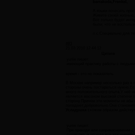
barrakuda,Frenkel,
А языки почесать прос
Живите своей жизнью,
Вот только будет инте
были, что не восполь
п.с.Специально для те
#83
21.03.2010 12:44:12
Цитата
yuriie пишет:
имеющий практику работы с людьми 
время - это не показатель.
В Москве например несколько раз в 
стороны очень постараться нужно.Ес
много положительного опыта.У неё н
является масоном высокой степени п
сторону.Причем эти моменты не абы 
попадают,добровольно.Она становитс
Усладушка
схожим образом действуют
yuriie пишет:
При приходе или соприкосновении с 
существо, и отсюда все эти мнения,з