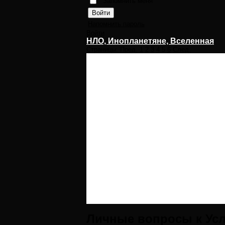
Запомнить меня
Напомнить пароль
Войти
НЛО, Инопланетяне, Вселенная
Страницы:
Пред.
1
2
3
4
5
6
След.
Личные вопросы к Усл