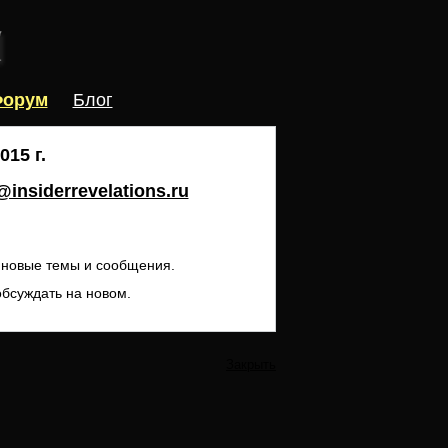
орум
Блог
15 г.
insiderrevelations.ru
ь новые темы и сообщения.
обсуждать на новом.
Закрыть