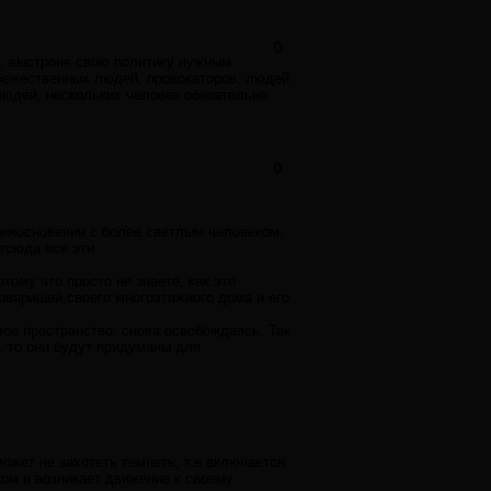
0
, выстроив свою политику нужным
евежественных людей, провокаторов, людей
людей, нескольких человек обязательно
0
рикосновении с более светлым человеком,
отсюда все эти
ому что просто не знаете, как это
товаришей,своего многоэтажного дома и его
лое пространство, снова освобождаясь. Так
т, то они будут придуманы для
.
ожет не захотеть темнеть, т.е включается
вом и возникает движение к своему