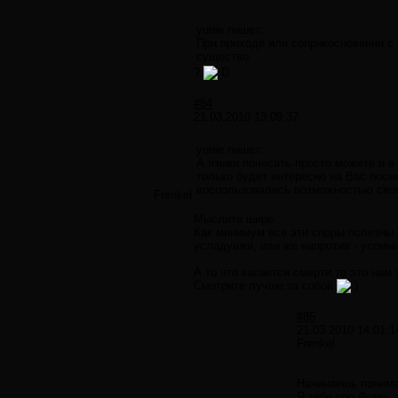
yuriie пишет:
При приходе или соприкосновении с 
существо
?
#84
21.03.2010 13:09:37
yuriie пишет:
А языки почесать просто можете и в
только будет интересно на Вас посм
воспользовались возможностью свое
Frenkel
Мыслите шире.
Как минимум все эти споры полезны.
усладушки, или же напротив - усомн
А то что касается смерти,то это нам
Смотрите лучше за собой
#85
21.03.2010 14:01:1
Frenkel
Начинаешь понимат
Я тебе про Фому, 