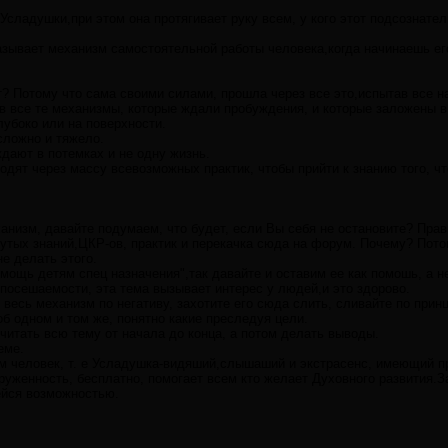
Усладушки,при этом она протягивает руку всем, у кого этот подсознате
зывает механизм самостоятельной работы человека,когда начинаешь его
? Потому что сама своими силами, прошла через все это,испытав все н
в все те механизмы, которые ждали пробуждения, и которые заложены в
лубоко или на поверхности.
 сложно и тяжело.
ждают в потемках и не одну жизнь.
ходят через массу всевозможных практик, чтобы прийти к знанию того, ч
ханизм, давайте подумаем, что будет, если Вы себя не остановите? Прав
утых знаний,ЦКР-ов, практик и перекачка сюда на форум. Почему? Потом
не делать этого.
мощь детям спец назначения",так давайте и оставим ее как помошь, а н
посешаемости, эта тема вызывает интерес у людей,и это здорово.
 весь механизм по негативу, захотите его сюда слить, сливайте по принц
 об одном и том же, понятно какие преследуя цели.
читать всю тему от начала до конца, а потом делать выводы.
еме.
 человек, т. е Усладушка-видяший,слышаший и экстрасенс, имеющий пр
руженность, бесплатно, помогает всем кто желает Духовного развития.З
йся возможностью.