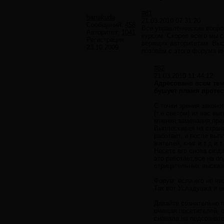
#81
barrakuda
21.03.2010 07:31:20
Сообщений:
458
Все управленческие вопро
Авторитет:
1041
курсом. Скорее всего мы 
Регистрация:
верящих авторитетам. Выс
23.10.2009
позовём с этого форума и
#82
21.03.2010 11:44:12
Адресовано всем тем,
бушует пламя протес
C точки зрения закон
(т.е светом) из вас в
мнения,замечания,пред
Выплескивая на стран
работает, и после вып
жителей, книг и т.д и 
Несете его снова сюда
это работает,все на п
отрицательных высказы
Форум, если его не чи
Так вот Усладушка и е
Давайте сознательно 
очищая посетителей, о
сначала на подсознате