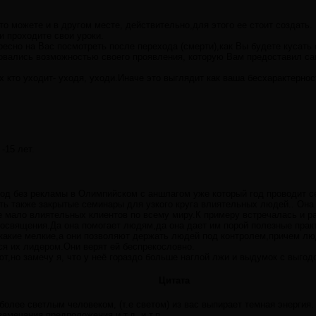
то можете и в другом месте, действительно,для этого ее стоит создать.
и проходите свои уроки.
ресно на Вас посмотреть после перехода (смерти),как Вы будете кусать
зовались возможностью своего проявления, которую Вам предоставил са
х кто уходит- уходя, уходи.Иначе это выглядит как ваша бесхарактернос
-15 лет.
год без рекламы в Олимпийском с аншлагом уже который год проводит 
ть также закрытые семинары для узкого круга влиятельных людей.. Она 
е мало влиятельных клиентов по всему миру.К примеру встречалась и 
освящения.Да она помогает людям,да она дает им порой полезные практ
какие мелкие,а они позволяют держать людей под контролем,причем лю
я их лидером.Они верят ей беспрекословно.
,но замечу я, что у неё гораздо больше наглой лжи и выдумок с выгод
Цитата
более светлым человеком, (т.е светом) из вас выпирает темная энергия
амечания,предположения и т.д. и т.п.