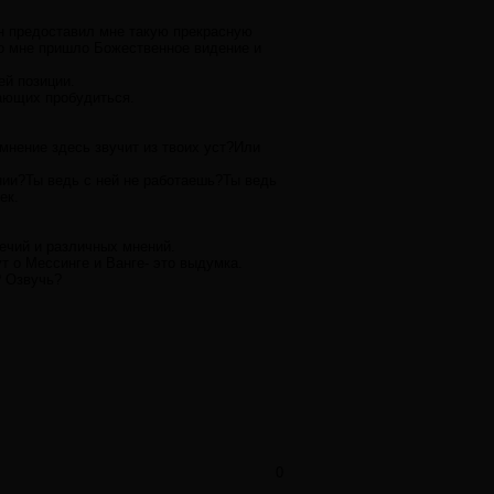
он предоставил мне такую прекрасную
ко мне пришло Божественное видение и
ей позиции.
лающих пробудиться.
мнение здесь звучит из твоих уст?Или
нии?Ты ведь с ней не работаешь?Ты ведь
ек.
речий и различных мнений.
т о Мессинге и Ванге- это выдумка.
? Озвучь?
0