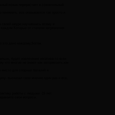
льный позыв перерастает в сознательный.
 понимать, все оказывается так просто и
а своей шкуре,научившись всему и
 каждом.Которые от степени загрязнения
то это дано каждому,Богом.
ильно, будет извлечение негатива со всех
у что многие не знают как затормозить,как
е место для спорных баталий и
ипу- высказал свое мнение один раз и все,
актику работы с людьми -15 лет.
адаваите свои вопросы.