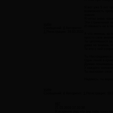
Я вот уже 5 лет п
возможность пробу
знание.
Я четко знаю, как
Эти стремления чи
yuriie
И обвинять ее в ч
Сообщений:
4
Авторитет:
1
Регистрация:
19.03.2010
А что имеешь за п
просто свое мнен
Ты цепляешься за
даже не знаешь, ч
Те кто с ней сопр
Ты Настрадамуса з
Один гений в крим
Думаю понимаешь 
У каждого человек
Ты высказал свое 
Надеюсь, ты взрос
yuriie
Сообщений:
4
Авторитет:
1
Регистрация:
19.
#87
21.03.2010 17:10:38
Я искренне рад что она тебе помогл