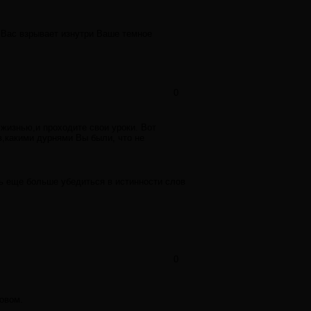
. Вас взрывает изнутри Ваше темное
0
 жизнью,и проходите свои уроки. Вот
в,какими дурнями Вы были, что не
шь еще больше убедиться в истинности слов
0
овом.