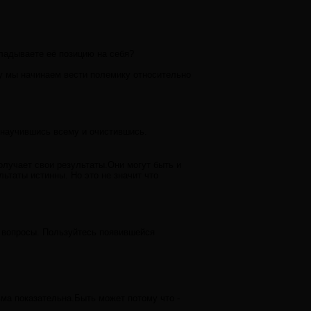
адываете её позицию на себя?
у мы начинаем вести полемику относительно
,научившись всему и очистившись.
получает свои результаты.Они могут быть и
ьтаты истинны. Но это не значит что
и вопросы. Пользуйтесь появившейся
ьма показательна.Быть может потому что -