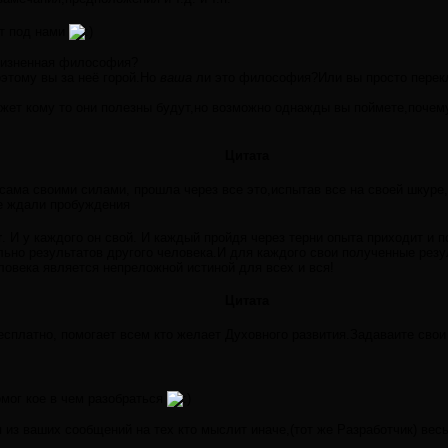
от под нами
 жизненная философия?
тому вы за неё горой.Но
ваша
ли это философия?Или вы просто перекл
ожет кому то они полезны будут,но возможно однажды вы поймете,почем
Цитата
сама своими силами, прошла через все это,испытав все на своей шкуре
е ждали пробуждения
т
. И у каждого он свой. И каждый пройдя через терни опыта приходит и 
ьно результатов другого человека.И для каждого свои полученные резул
ловека является непреложной истиной для всех и вся!
Цитата
есплатно, помогает всем кто желает Духовного развития.Задаваите сво
омог кое в чем разобраться
 из ваших сообщений на тех кто мыслит иначе,(тот же Разработчик) вес