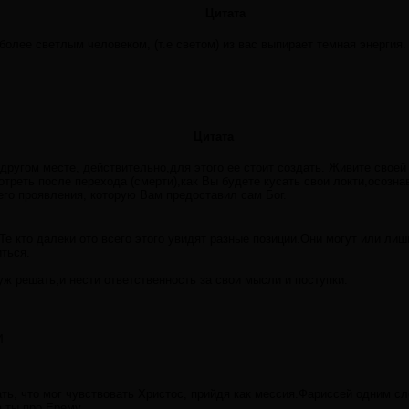
Цитата
более светлым человеком, (т.е светом) из вас выпирает темная энергия
Цитата
 другом месте, действительно,для этого ее стоит создать. Живите своей
отреть после перехода (смерти),как Вы будете кусать свои локти,осозна
го проявления, которую Вам предоставил сам Бог.
Те кто далеки ото всего этого увидят разные позиции.Они могут или ли
иться.
 уж решать,и нести ответственность за свои мысли и поступки.
4
ь, что мог чувствовать Христос, прийдя как мессия.Фариссей одним сл
а ты про Ерему.