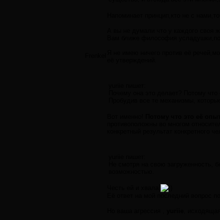
Напоминает принцип,кто не с нами,т
А вы не думали что у каждого своя
Вам ближе философия усладушки,поэ
Я не имею ничего против её речей,м
Frenkel
её утверждений.
yuriie пишет:
Почему она это делает? Потому что 
Пробудив все те механизмы, которы
Вот именно!
Потому что это её опы
противоположны во многом относител
конкретный результат конкретного че
yuriie пишет:
Не смотря на свою загруженность, б
возможностью.
Честь ей и хвала
Её ответ на мой последний вопрос п
Но ваша агрессия ,
yuriie
, исходящая