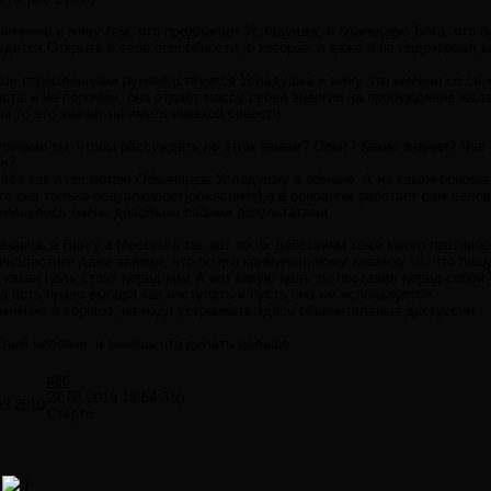
рименяю и живу тем, что предлагает Усладушка, и благодарю Бога, что 
дится.Открыть в себе способности, о которых я даже и не подозревал,
ими стремлениями руководствуется Усладушка и вижу это именно со сво
сты и не порочны, она отдает массу своей энергии на пробуждение же
ем то это значит не иметь никакой совести.
лечами ты, чтобы рассуждать по этим темам? Опыт? Какие знания? Чье 
ие?
 все,как я посмотрю.Обвиняешь Усладушку в обмане. А на каком основа
то она только подталкивает(объясняет),а в основном работает сам челов
икоснулись,очень довольны своими результатами.
наешь,а Вангу,а Мессинга так вот по их действиям тоже много противо
иналистике даже заявил, что по его криминальному анализу то, что пишу
какая цель стоит перед ним.А вот какую цель ты поставил перед собой
а есть право выбора как поступать и пусть оно им используется.
мнение и хорошо, не надо устраивать здесь обвинительные дискуссии.
лый человек, и знаешь что делать дальше.
#86
21.03.2010 16:54:31
0
03.2010
Стерто
а