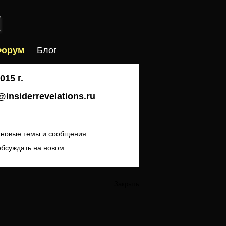
орум
Блог
15 г.
insiderrevelations.ru
ь новые темы и сообщения.
обсуждать на новом.
Закрыть