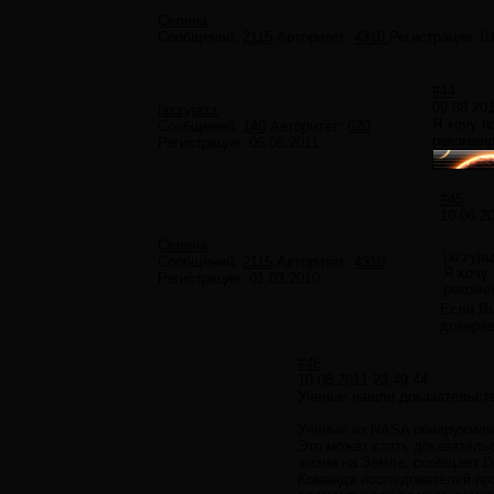
Селена
Сообщений:
2115
Авторитет:
4310
Регистрация:
0
#44
09.08.201
jazzyjazz
Я хочу п
Сообщений:
140
Авторитет:
620
рекоменд
Регистрация:
06.05.2011
#45
10.08.2
Селена
jazzyja
Сообщений:
2115
Авторитет:
4310
Я хочу
Регистрация:
01.03.2010
рекоме
Если Вы
доверяе
#46
10.08.2011 23:49:44
Ученые нашли доказательст
Ученые из NASA обнаружили
Это может стать доказатель
жизни на Земле, сообщает Da
Команда исследователей про