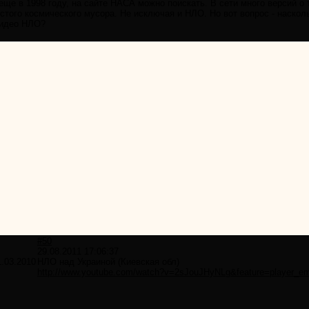
ще в 1998 году, на сайте НАСА можно поискать. В сети много версий о 
стого космического мусора. Не исключая и НЛО. Но вот вопрос - наскол
видео НЛО?
#50
29.08.2011 17:06:37
1.03.2010
НЛО над Украиной (Киевская обл)
http://www.youtube.com/watch?v=2sJouJHyNLg&feature=player_e