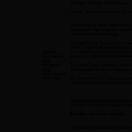
Боб Дин: Офицер и Джентльмен
Феникс, штат Аризона, Май 2007 г
Мы встретили много замечательн
привилегий. Как старшый государ
из самых памятных бесед.
В первой части, Боб делится с н
годах: подробный официальный до
Селена
свободный доступ к документу, он
Сообщений:
армии, он сделал смелое решение
2115
Авторитет:
Во второй части интервью, Боб го
4310
расскрывает на записе в первый р
Регистрация:
01.03.2010
Не пропустите это... мы приглаш
особенный человек. Нам хотелось
http://translate.googleusercontent.
hl=ru&ie=UTF8&rurl=translate.goog
Боб Дин: Прибытие Нибиру.
http://samlib.ru/u/alloetokto/bobdinp