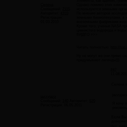
элементы, как аденин, гуан
Селена
Однако помимо этих химичес
Сообщений:
2115
используются земными орган
Авторитет:
4310
По мнению авторов исследов
Регистрация:
земными биомолекулами, в н
01.03.2010
внеземными фабриками жизни
Кроме того, ученые NASA пр
цианистого водорода и воды
ВИДЕО >>>
Читать полностью:
http://top
Ну не могут же они прямо ск
придумывают легенды)))
#47
11.08.201
Селена 
jazzyjaz
jazzyjazz
Сообщений:
140
Авторитет:
620
Я хочу 
Регистрация:
06.05.2011
рекомен
Если Вы 
доверяе
Нет, для