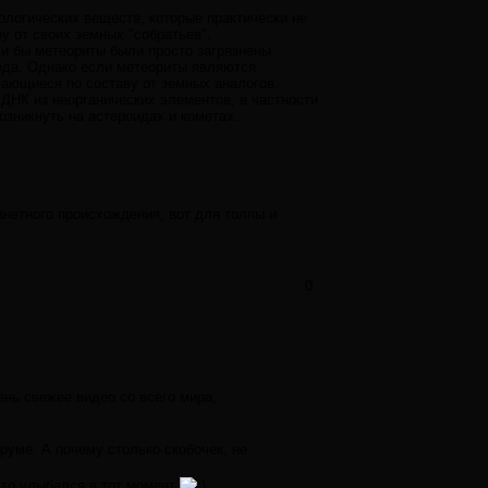
логических веществ, которые практически не
 от своих земных "собратьев".
и бы метеориты были просто загрязнены
ода. Однако если метеориты являются
чающиеся по составу от земных аналогов.
 ДНК из неорганических элементов, в частности
озникнуть на астероидах и кометах.
анетного происхождения, вот для толпы и
0
нь свежее видео со всего мира,
руме. А почему столько скобочек, не
 что улыбался в тот момент