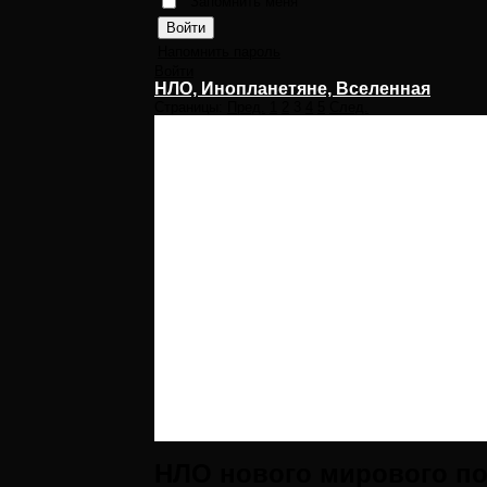
Запомнить меня
Напомнить пароль
Войти
НЛО, Инопланетяне, Вселенная
Страницы:
Пред.
1
2
3
4
5
След.
НЛО нового мирового п