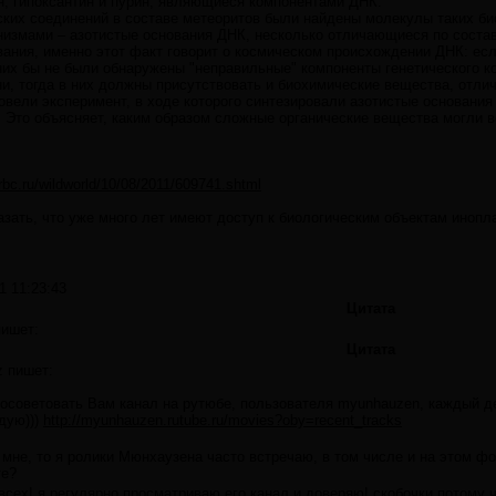
ин, гипоксантин и пурин, являющиеся компонентами ДНК.
ких соединений в составе метеоритов были найдены молекулы таких био
измами – азотистые основания ДНК, несколько отличающиеся по составу
ания, именно этот факт говорит о космическом происхождении ДНК: есл
их бы не были обнаружены "неправильные" компоненты генетического к
, тогда в них должны присутствовать и биохимические вещества, отли
овели эксперимент, в ходе которого синтезировали азотистые основания
. Это объясняет, каким образом сложные органические вещества могли в
.rbc.ru/wildworld/10/08/2011/609741.shtml
азать, что уже много лет имеют доступ к биологическим объектам инопл
1 11:23:43
Цитата
пишет:
Цитата
z пишет:
посоветовать Вам канал на рутюбе, пользователя myunhauzen, каждый де
дую)))
http://myunhauzen.rutube.ru/movies?oby=recent_tracks
мне, то я ролики Мюнхаузена часто встречаю, в том числе и на этом фо
те?
 всех! я регулярно просматриваю его канал и доверяю! скобочки потому