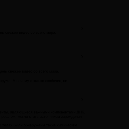
0
нь свежее видео со всего мира,
0
ень свежее видео со всего мира,
оруме. А почему столько скобочек, не
0
менты, являющиеся важными компонентами ДНК.
 прошлом, могли стать источником зарождения
х телах были обнаружены такие химические