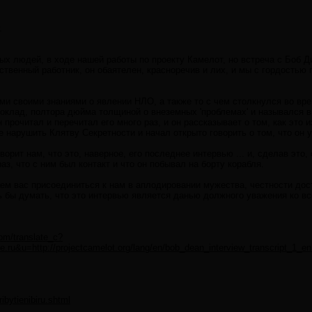
.
ых людей, в ходе нашей работы по проекту Камелот, но встреча с Боб 
ственный работник, он обаятелен, красноречив и лих, и мы с гордостью 
ами своими знаниями о явлении НЛО, а также то с чем столкнулся во вр
клад, полтора дюйма толщиной о внеземных 'проблемах' и назывался в 
 прочитал и перечитал его много раз, и он рассказывает о том, как это 
 нарушить Клятву Секретности и начал открыто говорить о том, что он у
ворит нам, что это, наверное, его последнее интервью ... и, сделав это
аз, что с ним был контакт и что он побывал на борту корабля.
аем вас присоединиться к нам в аплодировании мужества, честности дост
 бы думать, что это интервью является данью должного уважения ко все
com/translate_c?
le.ru&u=http://projectcamelot.org/lang/en/bob_dean_interview_transcript
ribytienibiru.shtml