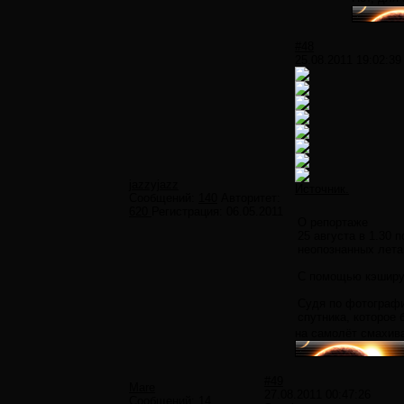
#48
25.08.2011 19:02:39
jazzyjazz
Источник.
Сообщений:
140
Авторитет:
620
Регистрация:
06.05.2011
О репортаже
25 августа в 1.30
неопознанных лета
С помощью кэшируе
Судя по фотографи
спутника, которое
на самолёт смахива
#49
Mare
27.08.2011 00:47:26
Сообщений:
14