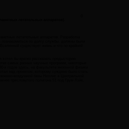
0
ланетных летательных аппаратов).
ланетных летательных аппаратов. Разработка
ь познакомиться по долгу службы, должны были
 Вселенной существует жизнь и что по крайней
я хотел бы кратко рассказать предысторию
отке самых разных научных программ, некоторые
80-х годов здесь, на факультете мезонной физики
ботал над проектом, которому суждено было стать
 военно-воздушной базы Неллис в Центральной
южнее пресловутого полигона 51 под Грум Лэйк,