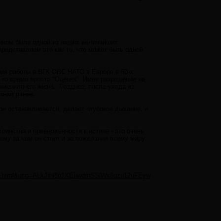
Дином была одной из наших величайших
представляем это как то, что может быть одной
емя работы в ВГК ОВС НАТО в Европе в 60-х
то время просто "Оценка". Имея разрешение на
изменило его жизнь. Позднее, после ухода из
знал ранее.
, он останавливается, делает глубокое дыхание, и
оинства и приверженности к истине - это очень
му за чем он стоит и за пожелания всему миру.
_1_en.html&usg=ALkJrhi8p1XEIjwdstSSiWx6uzu12uFEyw