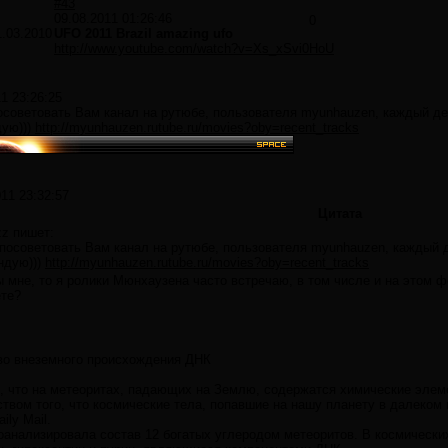
#43
09.08.2011 01:26:46
0
1.03.2010
UFO 2011 Brazil amazing ufo
http://www.youtube.com/watch?v=Xs_xSvi0HoU
1 23:26:25
осоветовать Вам канал на рутюбе, пользователя myunhauzen, каждый де
ую)))
http://myunhauzen.rutube.ru/movies?oby=recent_tracks
011 23:32:57
Цитата
zz пишет:
 посоветовать Вам канал на рутюбе, пользователя myunhauzen, каждый д
ндую)))
http://myunhauzen.rutube.ru/movies?oby=recent_tracks
 мне, то я ролики Мюнхаузена часто встречаю, в том числе и на этом ф
те?
во внеземного происхождения ДНК
, что на метеоритах, падающих на Землю, содержатся химические эле
ством того, что космические тела, попавшие на нашу планету в далеком
ily Mail.
анализировала состав 12 богатых углеродом метеоритов. В космически