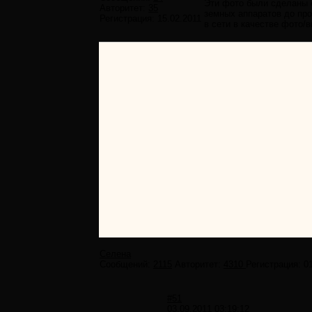
Эти фото были сделаны е
Авторитет:
35
земных аппаратов до про
Регистрация:
15.02.2011
в сети в качестве фото/
Селена
Сообщений:
2115
Авторитет:
4310
Регистрация:
0
#51
03.09.2011 03:19:12