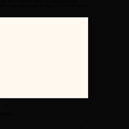
том, что это может быть. От сверхсекретных
ько теперь можно верить тому, что выставляется
0
mbedded
0