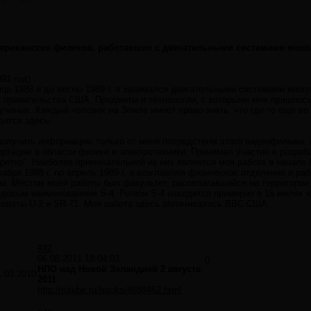
мериканских физиков, работавших с двигательными системами иноп
91 год)
нца 1988 и до весны 1989 г. я занимался двигательными системами иноп
 правительства США. Предметы и технологии, с которыми мне пришлос
ученых. Каждый человек на Земле имеет право знать, что где-то еще во
дится здесь.
 получить информацию только от меня посредством этого видеофильма, 
ртацию в области физики и электротехники. Принимал участие в разраб
ретно”. Наиболее примечательной из них является моя работа в начале 
абря 1988 г. по апрель 1989 г. я возглавлял физическое отделение и ра
и. Местом моей работы был факультет, располагавшийся на территории
кодовым наименованием S-4. Регион S-4 находится примерно в 15 милях 
молеты U-2 и SR-71. Моя работа здесь оплачивалась ВВС США.
#42
06.08.2011 18:04:03
0
НЛО над Новой Зеландией 2 августа
1.03.2010
2011
http://rutube.ru/tracks/4688462.html