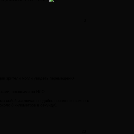
0
ции зрители могли увидеть перемещения
ктами, похожими на НЛО.
амо собой исключает подобно появление земного
коло 8 километров в секунду).
20