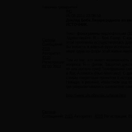
Товарищи тренируются.....
#41
05.08.2011 23:08:59
Доклад Боба Лазара (одного из а
ИСТОЧНИК.
Текст фонограммы видеофильма (19
Здравствуйте. Я — Боб Лазар. С ко
Селена
этой проблемы осуществлялась для
Сообщений:
бы попасть в верные руки истинных 
2115
мере одна из форм этой жизни нахо
Авторитет:
4310
Тем из вас, кто имеет возможность
Регистрация:
вопроса. Я — физик. Защитил диссе
01.03.2010
из них носили гриф “совершенно сек
в Лос-Аламосе (Нью-Мексико). С дек
самым секретным проектом в истори
Неваде, в регионе, известном под 
где разрабатывались шпионские са
http://www.ufo.obninsk.ru/lasar.htm
Селена
Сообщений:
2115
Авторитет:
4310
Регистрация:
0