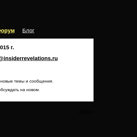
орум
Блог
15 г.
insiderrevelations.ru
ь новые темы и сообщения.
обсуждать на новом.
Закрыть