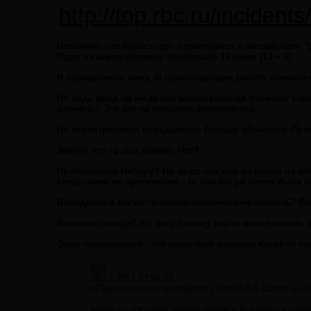
http://top.rbc.ru/inciden
Напомню, что Крайстчерч переводится с английского "Це
Одно из землетрясений произошло 13 июня (13 + 6).
Я определенно вижу за происходящим работу климатич
Но ведь вряд ли же за все землетрясения отвечает кл
планеты? Это как-то слишком фантастично.
Но землетрясений определенно больше обычного. При
Значит что-то еще влияет. Что?
Приближение Нибиру? Но ее до сих пор не видно на не
следствием ее притяжения - то она бы уж точно была 
Вхождение в какую-то новую космическую область? Во
Влияние солнца? А с чего бы ему как-то иначе влиять 
Одно определенно - это следствие влияния каких-то 
#86
28.12.2011 03:50:52
«Подобного сейсмособытия силой в 9,5 балла не б
Министр поставил задачу принять все меры к пре