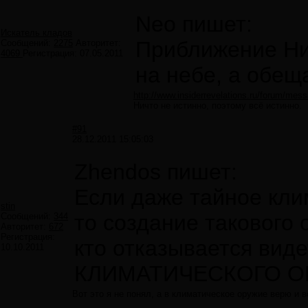
Neo пишет:
Искатель кладов
Приближение Ниб
Сообщений:
2275
Авторитет:
4069
Регистрация:
07.05.2011
на небе, а обещ
http://www.insiderrevelations.ru/forum/m
Ничто не истинно, поэтому всё истинно.
#91
28.12.2011 15:05:03
Zhendos пишет:
Если даже тайное кли
stin
то создание такового 
Сообщений:
344
Авторитет:
672
Регистрация:
кто отказывается вид
10.10.2011
КЛИМАТИЧЕСКОГО О
Вот это я не понял, а в климатическое оружие верю и в