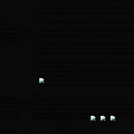
«Сейчас приведены в готовность все силы Сибирск
Всем предписано встать на боевое дежурство по г
В то же время ему доложили, что пока данный о р
stin
Сообщений:
344
«Не может быть, чтобы при 9,5 балла не было раз
Авторитет:
672
частные домовладения», — сказал Шойгу.
Регистрация:
10.10.2011
Он уверен, что основная работа начнется утром. «К
звонить нам. Во всех субъектах, где ощущались п
Эта работа должна начаться с утра по всем района
Странно, жертв нет, разрушений нет, а Шойгу не до
нежели нибиру.
Лично мое мнение, что это либо наши спецы что-т
распил бабла.
"Как только жители проснутся, увидят трещины
мнению ЧС-начальников, даже землетрясение в 9 
#87
Zhendos
28.12.2011 13:41:58
Сообщений:
361
Климат напрямую связан с коллективным подсознантел
Авторитет:
-15
информации, зато тайное климатическое оружие затм
Регистрация:
оружие и существует, то создание такового обязанно
13.01.2010
КЛИМАТИЧЕСКОГО ОРУЖИЯ.
#88
Zhendos
28.12.2011 13:48:10