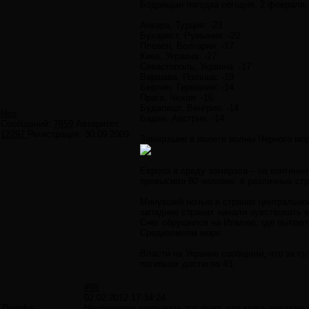
Бодрящая погодка сегодня, 2 февраля,
Анкара, Турция: -23
Бухарест, Румыния: -22
Плевен, Болгария: -17
Киев, Украина: -27
Севастополь, Украина: -17
Варшава, Польша: -19
Берлин, Германия: -14
Прага, Чехия: -16
Будапешт, Венгрия: -14
Neo
Баден, Австрия: -14
Сообщений:
7859
Авторитет:
12297
Регистрация:
30.09.2009
Замерзшие в полете волны Черного моря
Европа в среду замерзла – на контине
превысило 80 человек, в различных ст
Минувшей ночью в странах центральной
западнее странах начали чувствовать 
Снег обрушился на Италию, где пытаютс
Средиземном море.
Власти на Украине сообщили, что за су
погибших достигло 43.
#98
02.02.2012 17:34:24
Zhendos
Необходимо учитывать тот факт, что здесь показан