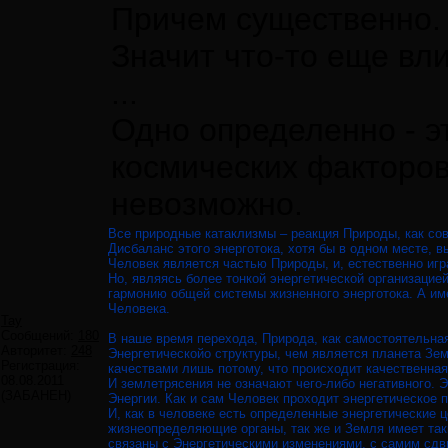
Причем существенно.
Значит что-то еще вли
...
Одно определенно - э
космических факторо
невозможно.
Все природные катаклизмы – реакция Природы, как со
Дисбаланс этого энерготока, хотя бы в одном месте,
Человек является частью Природы, и, естественно иг
Но, являясь более тонкой энергетической организацие
гармонию общей системы жизненного энерготока. А име
Человека.
Tay
Сообщений:
180
В наше время перехода, Природа, как самостоятельная
Авторитет:
248
Энергетическойо структуры, чем является планета Зе
Регистрация:
качествами лишь потому, что происходит качественная
08.08.2011
И землетрясения не означают чего-либо негативного. 
(ЗАБАНЕН)
Энергии. Как и сам Человек проходит энергетическое 
И, как в человеке есть определенные энергетические ц
жизнеопределяющие органы, так же и Земля имеет так
связаны с Энергетическими изменениями, с самим сдв