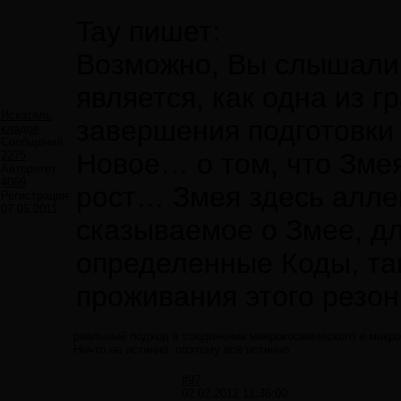
Tay пишет:
Возможно, Вы слышали 
является, как одна из г
Искатель
завершения подготовки 
кладов
Сообщений:
Новое… о том, что Змея
2275
Авторитет:
4069
рост… Змея здесь аллег
Регистрация:
07.05.2011
сказываемое о Змее, дл
определенные Коды, та
проживания этого резон
реальный подход в соединении макрокосмического и микро
Ничто не истинно, поэтому всё истинно.
#97
02.02.2012 11:36:00