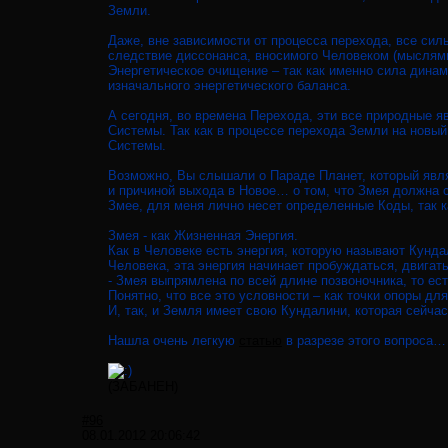
Земли.
Даже, вне зависимости от процесса перехода, все сил
следствие диссонанса, вносимого Человеком (мыслями,
Энергетическое очищение – так как именно сила дина
изначального энергетического баланса.
А сегодня, во времена Перехода, эти все природные 
Системы. Так как в процессе перехода Земли на новы
Системы.
Возможно, Вы слышали о Параде Планет, который являе
и причиной выхода в Новое… о том, что Змея должна с
Змее, для меня лично несет определенные Коды, так к
Змея - как Жизненная Энергия.
Как в Человеке есть энергия, которую называют Кунд
Человека, эта энергия начинает пробуждаться, двига
- Змея выпрямлена по всей длине позвоночника, то есть
Понятно, что все это условности – как точки опоры для
И, так, и Земля имеет свою Кундалини, которая сейча
Нашла очень легкую
статью
в разрезе этого вопроса…
(ЗАБАНЕН)
#96
08.01.2012 20:06:42