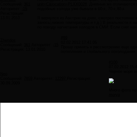
Сообщений:
361
unit=C&location=PLXX0028
. Дневные же отличаются п
Авторитет:
-15
подобные холода уже бывали в 60-х, 70-х,80-х.
Регистрация:
13.01.2010
Я вернулся из Австрии на днях, смотрел постоянно 
заносы,низкие температуры и т.д.) В реальности я
по поводу нагнетания холодов в СМИ: Если снег нач
#99
Zhendos
02.02.2012 17:41:05
Сообщений:
361
Авторитет:
-15
Прошу принять к рассмотрению еще одн
Регистрация:
13.01.2010
потепления и глобального похолодания.
#100
07.02.2012 15:
Черное море в
Neo
Сообщений:
7859
Авторитет:
12297
Регистрация:
30.09.2009
Много фото по
morya