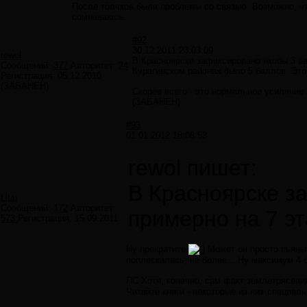
После толчков были проблемы со связью. Возможно, что
сомневаюсь.
#92
30.12.2011 23:03:09
rewol
В Красноярске зафиксировано якобы 3 ба
Сообщений:
377
Авторитет:
24
Курагинском районах было 5 баллов. Это
Регистрация:
05.12.2010
(ЗАБАНЕН)
Скорее всего - это нормальное усиление 
(ЗАБАНЕН)
#93
01.01.2012 18:08:53
rewol пишет:
В Красноярске з
LiLu
Сообщений:
172
Авторитет:
примерно на 7 эт
573
Регистрация:
15.09.2011
Ну прекратите
Может он просто пьян
поплескалась, не более... Ну максимум 4 
ПС Хотя, конечно, сам факт землетрясени
Читайте книги - некоторые из них специальн