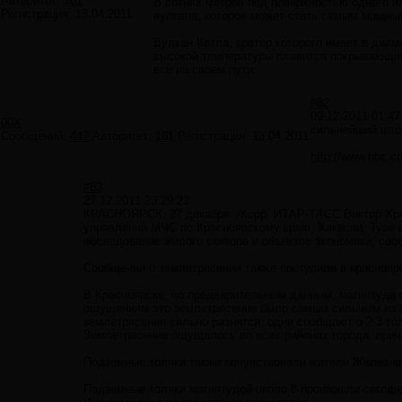
Авторитет:
161
В сотнях метров под поверхностью одного 
Регистрация:
13.04.2011
вулкана, которое может стать самым мощным
Вулкан Катла, кратер которого имеет в диам
высокой температуры плавится покрывающий 
все на своем пути.
#82
09.12.2011 01:47
00X
сильнейший што
Сообщений:
447
Авторитет:
161
Регистрация:
13.04.2011
http://www.bbc.c
#83
27.12.2011 23:29:23
КРАСНОЯРСК, 27 декабря. /Корр. ИТАР-ТАСС Виктор Хреб
управлений МЧС по Красноярскому краю, Хакасии, Туве и
обследование жилого сектора и объектов экономики, со
Сообщения о землетрясении также поступили в красноярс
В Красноярске, по предварительным данным, магнитуда с
ощущениям это землетрясение было самым сильным из п
землетрясения сильно разнятся: одни сообщают о 2-3 тол
Землетрясение ощущалось во всех районах города, приче
Подземные толчки также почувствовали жители Железного
Подземные толчки магнитудой около 8 произошли сегодня