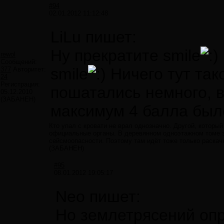
#94
02.01.2012 11:12:48
LiLu пишет:
Ну прекратите smile
rewol
Сообщений:
smile
Ничего тут так
377
Авторитет:
24
Регистрация:
пошатались немного, в
05.12.2010
(ЗАБАНЕН)
максимум 4 балла было
Кто упал с кровати не врал однозначно. Другой, который
официальные органы. В деревянном одноэтажном томе э
сейсмоопасности. Поэтому там идёт тоже только раскач
(ЗАБАНЕН)
#95
08.01.2012 19:05:17
Neo пишет:
Но землетрясений оп