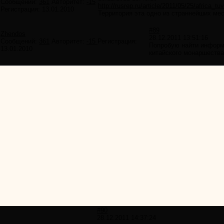
Сообщений:
361
Авторитет:
-15
http://rusrep.ru/article/2011/05/25/africa_tu
Регистрация:
13.01.2010
Территория эта одно из страннейших мес
#89
Zhendos
28.12.2011 13:51:16
Сообщений:
361
Авторитет:
-15
Регистрация:
Попробую найти информа
13.01.2010
китайского монаршества
#90
28.12.2011 14:37:24