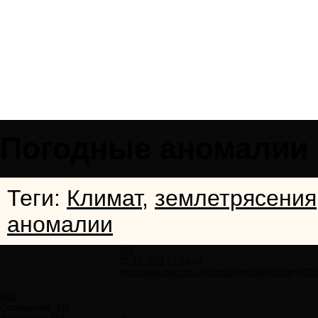
Погодные аномалии
Теги:
Климат
,
землетрясения
аномалии
#81
02.12.2011 21:34:04
http://www.bbc.co.uk/russian/mobile/society/20
00X
Сообщений:
447