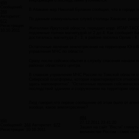
Информация о последствиях уточняется.
stin
Сообщений:
В Абакане мэр Николай Булакин сообщил, что в городе т
344
Авторитет:
По данным коммунальных служб столицы Хакасии, разру
672
Регистрация:
Жителями Иркутской области, передает корр. ИТАР-ТАСС
10.10.2011
подземные толчки магнитудой от 2 до 4. Как сообщает 
достигалась магнитуда 2 - 3, в районе поселка Орлик - 
Остаточные явления землетрясения на территории Юго-
управления МЧС по области.
Сразу после сейсмособытия в службу спасения начали п
районах областного центра.
В главном управлении МЧС России по Томской области о
Сибирской платформы, которая характеризуется относит
здесь маловероятно". "Остаточные явления сейсмической
последствий зданиям и сооружениям на территории облас
Люд говорит,что первое сообщение об этом было от аген
вообще, какое землятресение?
#84
stin
27.12.2011 23:41:20
Сообщений:
344
Авторитет:
672
Зашел на сайт "Вести" глянут
Регистрация:
10.10.2011
величестве России - смех скв