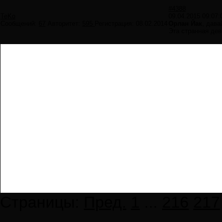
#4388
TeKo
09.04.2015 09:07:
Сообщений:
67
Авторитет:
595
Регистрация:
08.02.2014
Орлан Йак
, дава
Эта странная дев
Страницы:
Пред.
1
...
216
217