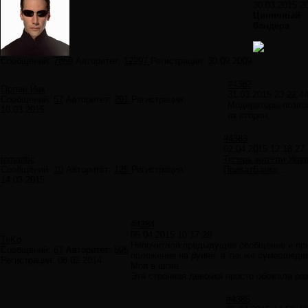
30.03.2015 2
Циничный
бандера
Сообщений:
7859
Авторитет:
12297
Регистрация:
30.09.2009
#4382
Орлан Йак
31.03.2015 23:22:4
Сообщений:
57
Авторитет:
291
Регистрация:
Модераторы позво
10.03.2015
из сторон.
#4383
02.04.2015 12:18:27
romantic
Теперь жители Укра
Сообщений:
10
Авторитет:
125
Регистрация:
ПриватБанка
...
14.03.2015
#4384
05.04.2015 10:17:28
TeKo
Непочитала предыдущее сообщение и приф
Сообщений:
67
Авторитет:
595
положение на руине, а так же сумасшедши
Регистрация:
08.02.2014
Моя в шоке
Эта странная девочка просто обожала ра
#4385