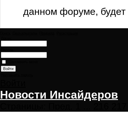
данном форуме, будет 
Поиск
Пользователи
Правила
Регистрация
Логин:
Пароль:
Запомнить меня
Напомнить пароль
Войти
Новости Инсайдеров
Страницы:
Пред.
1
...
216
217