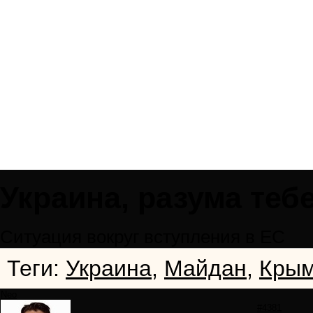
Украина, разума теб
Ситуация вокруг вступления в ЕС
Теги:
Украина
,
Майдан
,
Кры
Neo
#4381