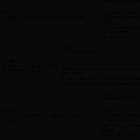
05.04.2015 14:50:40
TeKo
Орлан Йак пишет:
Сообщений:
67
Авторитет:
595
Регистрация:
Модераторы позво
08.02.2014
сторон.
Это разве пропаган
(с) одесситка
Эта странная дево
#4386
06.04.2015 10:49:05
Crystall
Непочитала предыдущее сообщение и при
Сообщений:
26
Авторитет:
235
положение на руине, а так же сумасшедш
Регистрация:
06.02.2015
Моя в шоке
Да это сообщение скорее всего шутка, иб
Ну а если нет, то это не предложение, а
#4387
08.04.2015 22:16:37
Орлан Йак
TeKo пишет:
Сообщений:
57
Авторитет:
291
Регистрация:
Это разве пропаган
10.03.2015
1.Любой факт есть 
2.Модератор хорошо
зрения.
Никому не в обиду 