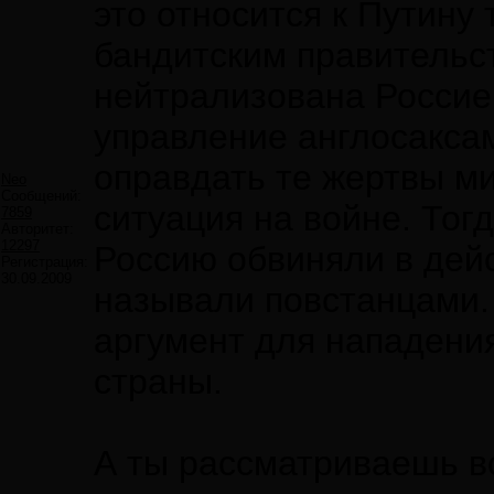
это относится к Путину 
бандитским правительс
нейтрализована Россие
управление англосакса
оправдать те жертвы м
Neo
Сообщений:
ситуация на войне. Тог
7859
Авторитет:
12297
Россию обвиняли в дей
Регистрация:
30.09.2009
называли повстанцами.
аргумент для нападени
страны.
А ты рассматриваешь в