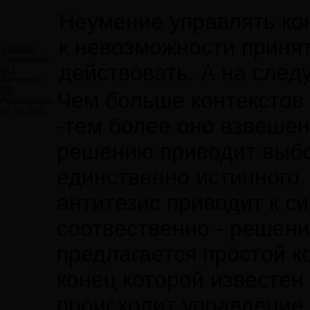
Неумение управлять кон
к невозможности приня
asgarden
Сообщений:
действовать. А на след
661
Авторитет:
291
Чем больше контекстов
Регистрация:
07.12.2010
-тем более оно взвешен
решению приводит выбор
единственно истинного.
антитезис приводит к с
соотвественно - решен
предлагается простой к
конец которой известен 
происходит управление.