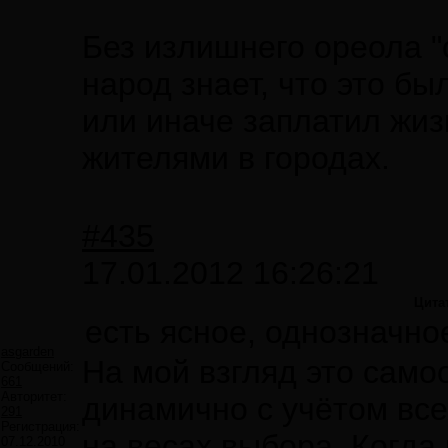
Без излишнего ореола "
народ знает, что это бы
или иначе заплатил жиз
жителями в городах.
#435
17.01.2012 16:26:21
Цита
есть ясное, однозначно
asgarden
На мой взгляд это сам
Сообщений:
661
Авторитет:
динамично с учётом все
291
Регистрация:
на весах выбора. Когда 
07.12.2010