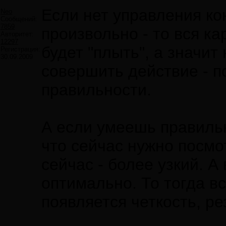
Если нет управления ко
Neo
Сообщений:
7859
произвольно - то вся ка
Авторитет:
12297
будет "плыть", а значи
Регистрация:
30.09.2009
совершить действие - п
правильности.
А если умеешь правиль
что сейчас нужно посмо
сейчас - более узкий. А
оптимально. То тогда в
появляется четкость, ре