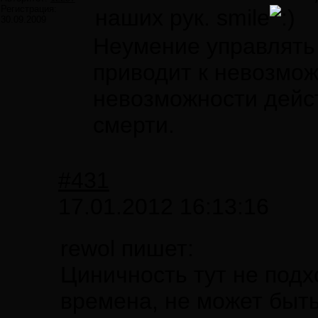
Регистрация:
наших рук. smile
30.09.2009
Неумение управлять 
приводит к невозмо
невозможности дейст
смерти.
#431
17.01.2012 16:13:16
rewol пишет:
Циничность тут не подх
времена, не может быт