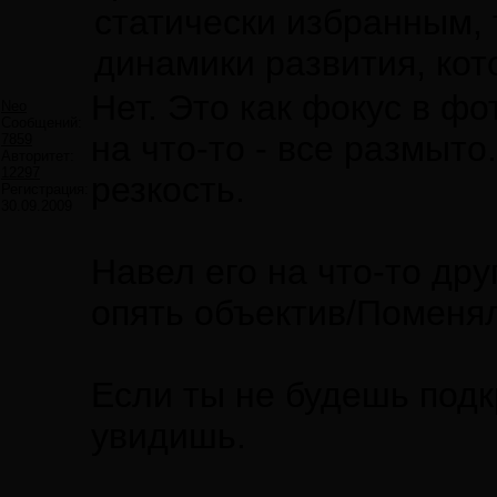
статически избранным, 
динамики развития, кот
Нет. Это как фокус в фо
Neo
Сообщений:
на что-то - все размыто
7859
Авторитет:
12297
резкость.
Регистрация:
30.09.2009
Навел его на что-то дру
опять объектив/Поменял 
Если ты не будешь подк
увидишь.