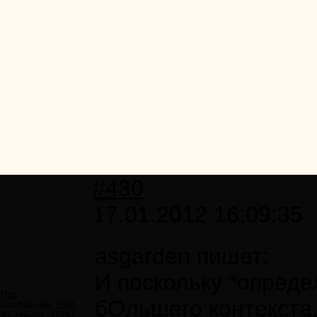
#430
17.01.2012 16:09:35
asgarden пишет:
И поскольку *опреде
Neo
бОльшего контекста,
Сообщений:
7859
Авторитет:
12297