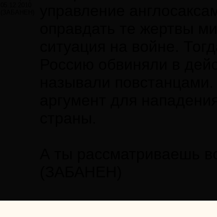
05.12.2010
управление англосаксам
(ЗАБАНЕН)
оправдать те жертвы ми
ситуация на войне. Тог
Россию обвиняли в дейс
называли повстанцами.
аргумент для нападени
страны.
А ты рассматриваешь в
(ЗАБАНЕН)