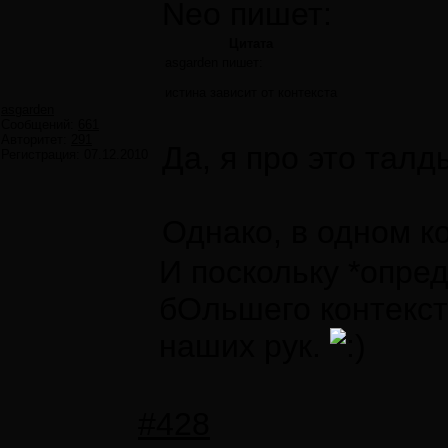
Neo пишет:
Цитата
asgarden пишет:
истина зависит от контекста
asgarden
Сообщений:
661
Авторитет:
291
Да, я про это талд
Регистрация:
07.12.2010
Однако, в одном ко
И поскольку *опре
бОльшего контекст
наших рук.
#428