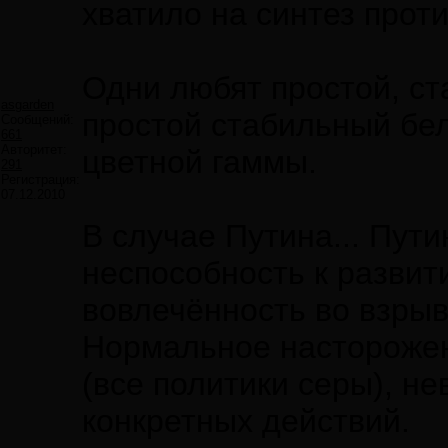
хватило на синтез прот
Одни любят простой, ст
asgarden
простой стабильный бел
Сообщений:
661
Авторитет:
цветной гаммы.
291
Регистрация:
07.12.2010
В случае Путина... Пути
неспособность к развит
вовлечённость во взрывы
Нормальное насторожен
(все политики серы), н
конкретных действий.