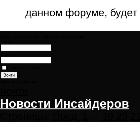
данном форуме, будет 
Поиск
Пользователи
Правила
Регистрация
Логин:
Пароль:
Запомнить меня
Напомнить пароль
Войти
Новости Инсайдеров
Страницы:
Пред.
1
...
19
20
2