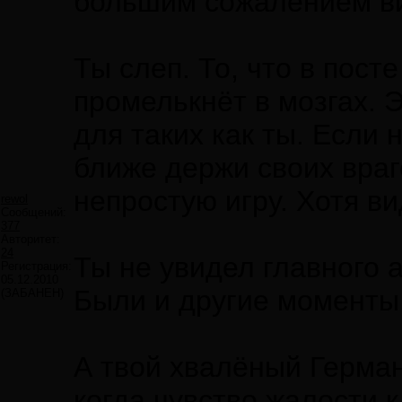
большим сожалением виж
Ты слеп. То, что в пост
промелькнёт в мозгах. 
для таких как ты. Если
ближе держи своих враг
непростую игру. Хотя в
rewol
Сообщений:
377
Авторитет:
24
Ты не увидел главного а
Регистрация:
05.12.2010
Были и другие моменты
(ЗАБАНЕН)
А твой хвалёный Герман
когда чувство жалости 