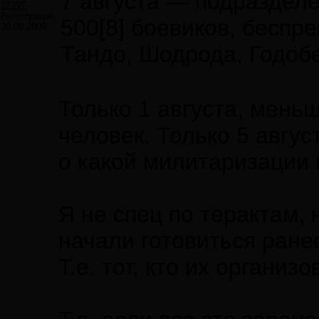
7 августа — подразделе
12297
Регистрация:
500[8] боевиков, беспр
30.09.2009
Тандо, Шодрода, Годоб
Только 1 августа, мень
человек. Только 5 авгу
о какой милитаризации в
Я не спец по терактам,
начали готовиться ранее
Т.е. тот, кто их органи