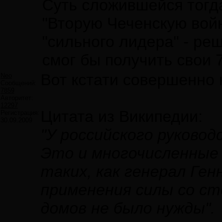
Суть сложившейся тогда
"Вторую Чеченскую войн
"сильного лидера" - ре
смог бы получить свои 
Вот кстати совершенно 
Neo
Сообщений:
7859
Авторитет:
12297
Цитата из Википедии:
Регистрация:
30.09.2009
"У российского руково
Это и многочисленные 
таких, как генерал Ге
применения силы со ст
домов не было нужды".