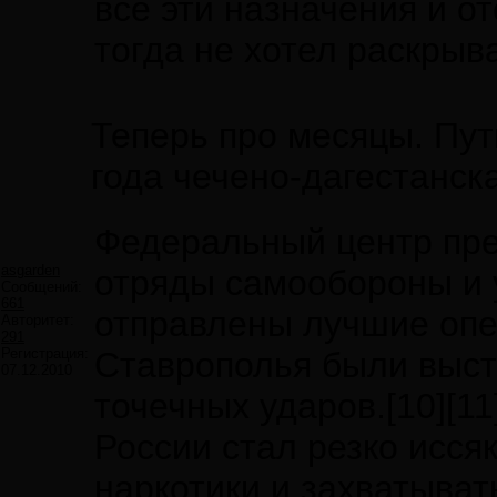
все эти назначения и о
тогда не хотел раскрыв
Теперь про месяцы. Пут
года чечено-дагестанск
Федеральный центр пр
asgarden
отряды самообороны и 
Сообщений:
661
отправлены лучшие опе
Авторитет:
291
Регистрация:
Ставрополья были выст
07.12.2010
точечных ударов.[10][1
России стал резко исся
наркотики и захватыват