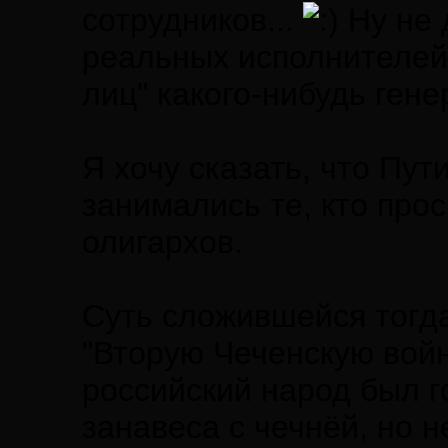
сотрудников...
Ну не 
реальных исполнителей 
лиц" какого-нибудь гене
Я хочу сказать, что Пут
занимались те, кто про
олигархов.
Суть сложившейся тогда
"Вторую Чеченскую войн
российский народ был г
занавеса с чечнёй, но 