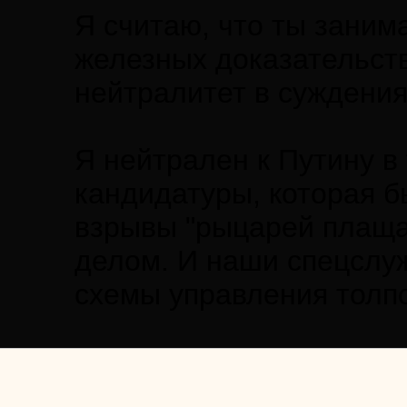
Я считаю, что ты заним
железных доказательств
нейтралитет в суждения
Я нейтрален к Путину в
кандидатуры, которая б
взрывы "рыцарей плаща 
делом. И наши спецслуж
схемы управления толпо