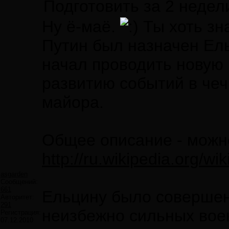
Подготовить за 2 недел
Ну ё-маё.
Ты хоть зн
Путин был назначен Ель
начал проводить новую п
развитию событий в чеч
майора.
Общее описание - можно
http://ru.wikipedi
asgarden
Сообщений:
661
Ельцину было совершенн
Авторитет:
291
неизбежно сильных воен
Регистрация:
07.12.2010