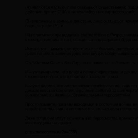
(А) являются частью, либо оказывают существенную подде
действия против США и их коалиционных партнёров; либо
(В) вовлечены в военные действия, либо оказывают пряму
подпараграфе (А); и
(4) полномочия президента в соответствии с Разрешением
сторон, в том числе лиц, описанных в параграфе (3), до о
Именно так – момент, которого мы все боялись, наступил,
право начинать военные действия внутри Соединённых шта
С убийством Осамы бин Ладена на пакистанской земле, мно
Мы уже выяснили, что власти сфальсифицировали доклады
вторжение в Ирак с его нефтью в качестве приза.
Мы уже видели, что американское правительство начинает п
доказательства сокрытия подоплёки событий 11 сентября 2
выживальщики названы потенциальными террористами.
Просто помните, пока мы находимся в состоянии войны, в
недействительными, и исполняются, только если правитель
Даже тогда они могут объявить вас террористом, вражески
конституционных правах.
http://mixednews.ru/?p=6555