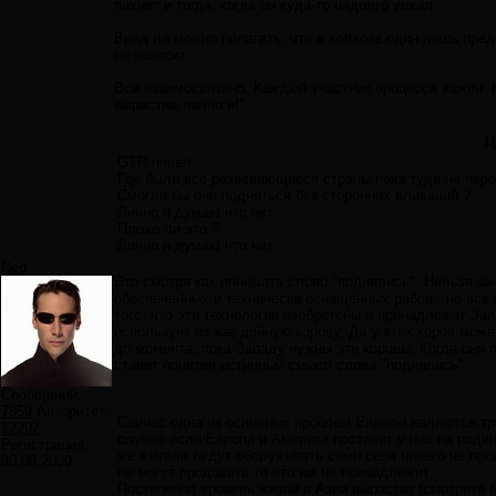
пахнет и тогда, когда он куда-то надолго уехал.
Вряд ли можно полагать, что в колхозе один лишь пред
не зависит.
Все взаимосвязано. Каждый участник процесса важен. 
вырастил лично я!".
Ц
GTR пишет:
Где были все развевающиеся страны пока туда не пере
Смогли бы они подняться без сторонних вливаний ?
Лично я думаю что нет.
Плохо ли это ?
Лично я думаю что нет.
Neo
Это смотря как понимать слово "поднялись". Нельзя к
обеспеченных и технически оснащенных рабов - но все 
того, что эти технологии изобретены и принадлежат Зап
использует их как дойную корову. Да у этих коров мож
до момента, пока Западу нужны эти коровы. Когда они 
станет понятен истинный смысл слова "поднялись".
Сообщений:
7859
Авторитет:
Сейчас одна из основных проблем Европы являются т
12297
случае если Европа и Америка поставит у них на родин
Регистрация:
же жители будут обслуживать сами себя ничего не прои
30.09.2009
не могут продавать то что им не принадлежит.
Постепенно уровень жизни в Азии вырастит (смотрите К