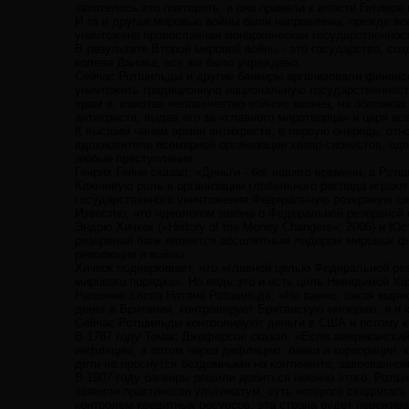
захотелось это повторить, и они привели к власти Гитлер
И та и другая мировые войны были направлены, прежде вс
уничтожена православная монархическая государственность
В результате Второй мировой войны - это государство, соз
колена Данова, все же было учреждено.
Сейчас Ротшильды и другие банкиры организовали финансо
уничтожить традиционную национальную государственность
храм и, измотав человечество войною вконец, на обломках
антихриста, выдав его за «главного миротворца» и царя вс
К высшим чинам армии антихриста, в первую очередь, отн
вдохновители всемирной организации хазар-сионистов, оде
любые преступления.
Генрих Гейне сказал: «Деньги - бог нашего времени, а Ротш
Ключевую роль в организации глобального распада играю
государственного уничтожения Федеральную резервную си
Известно, что идеологом закона о Федеральной резервно
Эндрю Хичкок («History of the Money Changers», 2006) и Юс
резервный банк является абсолютным лидером мировых фи
революции и войны.
Хичкок подчеркивает, что «главной целью Федеральной ре
мирового порядка». Но ведь это и есть цель Невидимой Ха
Напомню слова Натана Ротшильда: «Не важно, какая марио
денег в Британии, контролирует Британскую империю, я и 
Сейчас Ротшильды контролируют деньги в США и потому к
В 1787 году Томас Джеферсон сказал: «Если американский
инфляцию, а потом через дефляцию, банки и корпорации, ко
дети не проснутся бездомными на континенте, завоеванном 
В 1907 году банкиры решили добиться именно этого. Ротши
заявили практически ультиматум, суть которого сводилась
контролем кредитных ресурсов, эта страна будет пережив