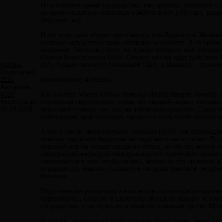
Но в военное время государства, как правило, забывают о 
во время недавних массовых убийств в Кот-д’Ивуаре, раз
(Афганистан)…
И вот еще одна общая черта между бин Ладеном и Эйхман
главные нарушители прав человека на планете. В то время
например, Римский статут, на основе которого был учреж
Совета Безопасности ООН. Следом за ним идут действия Т
селена
(17). Турция является союзницей США, а Марокко – союзн
Сообщений:
2115
Политические интересы
Авторитет:
4310
Как считает Марта Абегон Новелья (Marta Abegón Novella)
Регистрация:
серьезным недостатком: в нем нет никакой нормы, которая
01.03.2010
некоторой степени так, как им заблагорассудится». Еди
соблюдении прав человека, однако «в силу политических и
А что с этими иммигрантами, которым НАТО, как утверждаю
помощь терпящим бедствие на воде никто не отменял. Есл
нарушил нормы международного права, за что его можно при
заведующий кафедрой международного публичного права в
заключается в том, чтобы понять, можно за это привлечь к
оправдаться, обычно ссылаются на право законной оборон
Новелья.
Родственники утонувших и выжившие после кораблекрушени
обратившись, скажем, в Европейский суд по правам челов
государства, участвующие в военной операции против М
И все же, упование на действующее право также имеет св