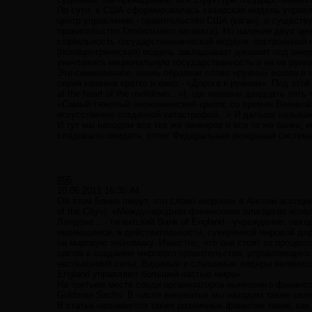
По сути, в США сформировалась хазарская модель управле
центр управления - правительство США (каган), и существ
правительство Глобального каганата). Но наличие двух цен
стабильность государственнической модели, построенной н
(полицентрическая) модель закладывает динамит под амер
уничтожить национальную государственность и на ее руина
Это символичное, очень образное слово «руины» вошло в н
серия названа кратко и емко - «Дорога к руинам». Под этой 
at the heart of the meltdown...»), где названы двадцать пя
«Самый тяжелый экономический кризис со времен Великой 
искусственно созданной катастрофой...» И дальше называю
И тут мы находим все тех же банкиров и все те же банки, 
следовало ожидать, стоит Федеральная резервная система 
.
#55
10.06.2011 16:35:44
Об этом Банке пишут, что слово «корона» в Англии ассоции
of the City»). «Международная финансовая олигархия испо
Лондоне... - гигантский Bank of England - учреждение, на
являющееся, в действительности, суверенной мировой де
на мировую экономику. Известно, что они стоят за процес
шагом к созданию мирового правительства, управляющего
неслышимой силы. Видимые и слышимые лидеры являются в
England управляют большей частью мира».
На третьем месте среди организаторов нынешнего финанс
Goldman Sachs. В числе виноватых мы находим также связ
В статье называются также различные фамилии такие, как