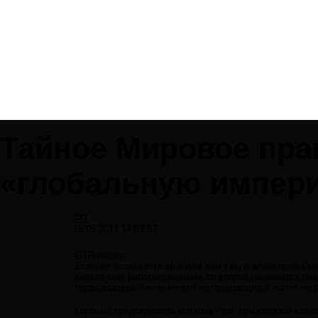
Тайное Мировое пра
«глобальную импер
#41
15.05.2011 14:03:57
GTR пишет:
Если не возражаете,то я дам вам такую аллегорию:Пр
колхоз ещё работает,начиная со второй начинается пья
пердседатель лично ничего не производил,в полях не 
Хороший председатель колхоза - тот, при котором колхоз