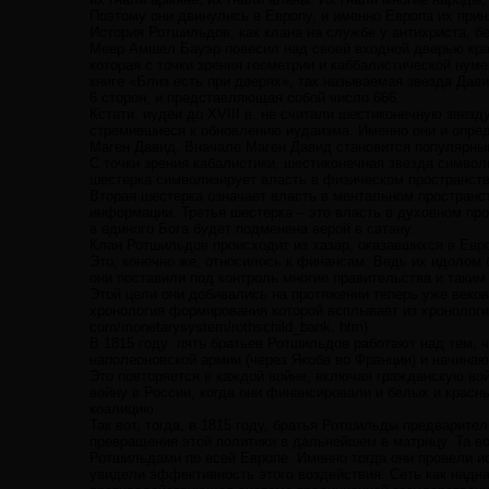
Поэтому они двинулись в Европу, и именно Европа их прин
История Ротшильдов, как клана на службе у антихриста, б
Меер Амшел Бауэр повесил над своей входной дверью крас
которая с точки зрения геометрии и каббалистической нуме
книге «Близ есть при дверях», так называемая звезда Дави
6 сторон, и представляющая собой число 666.
Кстати, иудеи до XVIII в. не считали шестиконечную звез
стремившиеся к обновлению иудаизма. Именно они и опре
Маген Давид. Вначале Маген Давид становится популярным
С точки зрения кабалистики, шестиконечная звезда симво
шестерка символизирует власть в физическом пространств
Вторая шестерка означает власть в ментальном пространст
информации. Третья шестерка – это власть в духовном про
в единого Бога будет подменена верой в сатану.
Клан Ротшильдов происходит из хазар, оказавшихся в Евр
Это, конечно же, относилось к финансам. Ведь их идолом 
они поставили под контроль многие правительства и таким
Этой цели они добивались на протяжении теперь уже веко
хронология формирования которой всплывает из хронологии к
com/monetarysystem/rothschild_bank. htm)
В 1815 году: пять братьев Ротшильдов работают над тем, ч
наполеоновской армии (через Якоба во Франции) и начинаю
Это повторяется в каждой войне, включая гражданскую в
войну в России, когда они финансировали и белых и красн
коалицию.
Так вот, тогда, в 1815 году, братья Ротшильды предварите
превращения этой политики в дальнейшем в матрицу. Та во
Ротшильдами по всей Европе. Именно тогда они провели и
увидели эффективность этого воздействия. Сеть как надна