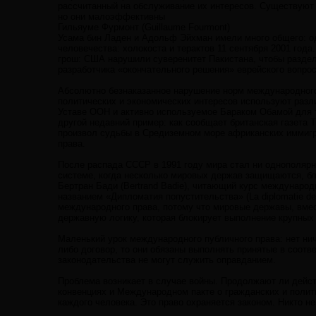
рассчитанный на обслуживание их интересов. Существуют
но они малоэффективны
Гильяуме Фурмонт (Guillaume Fourmont)
Усама бин Ладен и Адольф Эйхман имели много общего: о
человечества: холокоста и терактов 11 сентября 2001 года
грош: США нарушили суверенитет Пакистана, чтобы раздел
разработчика «окончательного решения» еврейского вопрос
Абсолютно безнаказанное нарушение норм международного
политических и экономических интересов используют разли
Уставе ООН и активно используемое Бараком Обамой для т
другой недавний пример: как сообщает британская газета 
произвол судьбы в Средиземном море африканских иммигра
права.
После распада СССР в 1991 году мира стал ни однополяр
системе, когда несколько мировых держав защищаются, бл
Бертран Бади (Bertrand Badie), читающий курс междунаро
названием «Дипломатия попустительства» (La diplomatie d
международного права, потому что мировые державы, вмес
державную логику, которая блокирует выполнение крупных
Маленький урок международного публичного права: нет нич
либо договор, то они обязаны выполнять принятые в соотв
законодательства не могут служить оправданием.
Проблема возникает в случае войны. Продолжают ли дейст
конвенциях и Международном пакте о гражданских и полити
каждого человека. Это право охраняется законом. Никто н