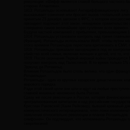
революции: «Шифф является главой большого частного бан
стороне Атлантики».
1913: Ротшильды основывают Антидиффамационную лигу, де
высказывает сомнения или бросает вызов глобальной элит
принятым 23 декабря законом о ФРС, о котором конгрессме
президент подпишет этот закон, невидимое правительство
совершено самое величайшее преступление всех времен».
Будучи частной компанией с прибылями, превышающими 150
1914: Ротшильды установили контроль над тремя главными 
(Франция). Ротшильды использовали Wolff, чтобы путем м
этого времени Ротшильдов перестали критиковать в СМИ, 
1918: Ротшильды приказали находящимся под их контролем 
убийство всей семьи, включая женщин и детей, это то, что
1919: После окончания Первой мировой войны проводится 
получает контроль над Палестиной. В то время только 1%
Эдмунд де Ротшильд.
Влияние Ротшильдов было столь велико, что один французс
Ротшильды».
Ротшильды - один из крупных хазарских династических кл
мирового порядка.
Ради этой своей цели они шли и идут на любые преступле
главной мишенью неизменно была Россия.
Сразу же после революции в России, которая финансиров
централизованным капиталом и над российским государст
Кристиан Раковский (Хаим Рейковер), бывший кровавый дик
коммунистического интернационала, член ложи иллюминат
заявления относительно революции и планов Ротшильдов.
симфония». Он подтвердил, что иллюминаты-Ротшильды п
сверхбогачей.