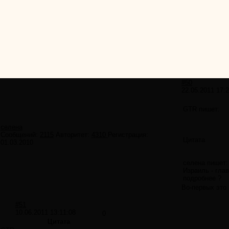
#50
22.05.2011 17:
GTR пишет:
селена
Сообщений:
2115
Авторитет:
4310
Регистрация:
Цитата
01.03.2010
селена пишет:
Израиль - гла
подробнее ?
Во-первых это 
#51
10.06.2011 13:11:08
0
Цитата