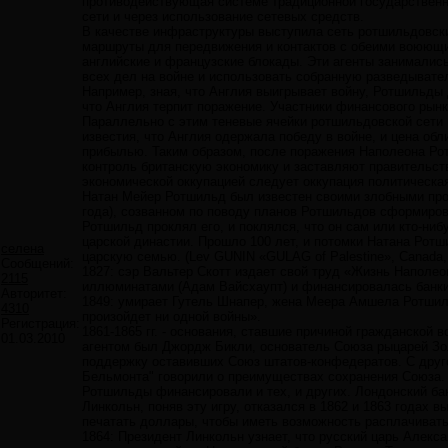
противодействующая системе традиционной государственно
сети и через использование сетевых средств.
В качестве инфраструктуры выступила сеть ротшильдовских
маршруты для передвижения и контактов с обеими воюющи
английские и французские блокады. Эти агенты занималис
всех дел на войне и использовать собранную разведыват
Например, зная, что Англия выигрывает войну, Ротшильды 
что Англия терпит поражение. Участники финансового рынк
Параллельно с этим теневые ячейки ротшильдовской сети в
известия, что Англия одержала победу в войне, и цена об
прибылью. Таким образом, после поражения Наполеона Рот
контроль британскую экономику и заставляют правительст
экономической оккупацией следует оккупация политическая
Натан Мейер Ротшильд был известен своими злобными прокл
года), созванном по поводу планов Ротшильдов сформиров
Ротшильд проклял его, и поклялся, что он сам или кто-ниб
царской династии. Прошло 100 лет, и потомки Натана Рот
селена
царскую семью. (Lev GUNIN «GULAG of Palestine», Canada, 
Сообщений:
1827: сэр Вальтер Скотт издает свой труд «Жизнь Наполео
2115
иллюминатами (Адам Вайсхаупт) и финансировалась банк
Авторитет:
1849: умирает Гутель Шнапер, жена Меера Амшела Ротшиль
4310
произойдет ни одной войны».
Регистрация:
1861-1865 гг. - основания, ставшие причиной гражданской
01.03.2010
агентом был Джордж Бикли, основатель Союза рыцарей Зол
поддержку оставивших Союз штатов-конфедератов. С друго
Бельмонта" говорили о преимуществах сохранения Союза.
Ротшильды финансировали и тех, и других. Лондонский б
Линкольн, поняв эту игру, отказался в 1862 и 1863 годах
печатать доллары, чтобы иметь возможность расплачивать
1864: Президент Линкольн узнает, что русский царь Алекс