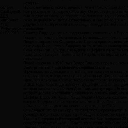
истории».
селена
И действительно, кризис начался. Агент Ротшильдов J. P. 
Сообщений:
Конгресс пошел навстречу Моргану. Он делал деньги из ни
2115
был подписан закон, учреждающий Национальную валютную
Авторитет:
рекомендации Конгрессу. Естественно, в комиссию вошел 
4310
дедушка по материнской линии вице-президента Нельсона
Регистрация:
отношениям.
01.03.2010
Сенатор Олдридж тут же предпринял путешествие в Европу
Германии, то есть с Ротшильдом, Ротшильдом и Ротшильд
После возвращения Олдриджа из Европы произошла встреча
от фирмы Kuhn, Loeb & Company за то, чтобы он лоббиров
Семейства Ротшильдов, Варбургов и Шиффов переплелись в
называется теперь иллюминаты. Их цель - господство на 
население.
После избрания в 1913 году Вудро Вильсона президентом 
Варбург назвал Федеральная резервная система.
И руководство Демократической партии выступило в подде
создание того, что до сих пор носит название Федеральная
Прокурор Альфред Крозиер тогда сказал по этому поводу:
В 1911 году, то есть до избрания Вудро Вильсона президе
которая называлась «Филип Дрю - администратор». По фо
которое должно «установить социализм в таком виде, как 
Шиффы, Варбурги, Каны, Рокфеллеры и Морганы сделали Х
как раз Федеральная резервная система. Хаус был пристав
в Америке принадлежала вовсе не президенту США.
Они делают это до сих нор - приставляют к президентам в 
руководителей таких стран, как Франция, Великобритания
Закон о Федеральной резервной системе был подписан 22 д
рождественские каникулы. Более того, сенаторам было обе
Впоследствии, в связи с тем, что принятие произошло во 