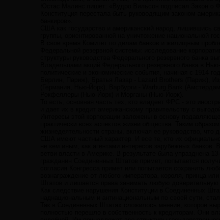
Юстас Малинс пишет: «Вудро Вильсон подписал Закон о Фе
Конституция перестала быть руководящим законом америк
банкиров».
США как государство и американский народ, лишившись сво
группы, ориентированной на уничтожение национальной гос
В свое время Комитет по делам банков и жилищным пробл
Федеральной резервной системы: исследование корпоративн
структуры руководства Федерального резервного банка в
Владельцами акций Федерального резервного банка в Нью
политические и экономические события, начиная с 1914 го
Берлин, Париж), Братья Лазар - Lazard Brothers (Париж), 
(Германия, Нью-Йорк), Варбурги - Warburg Bank (Амстердам
Рокфеллеры (Нью-Йорк) и Морганы (Нью-Йорк).
То есть, основная часть тех, кто владеет ФРС - это инос
и дает их в кредит американскому правительству с выгодо
Интересы этой корпорации заложены в основу подавляюще
практически всех аспектов жизни общества. Таким образо
жизнедеятельности страны, включая ее руководство, что 
США имеют частный характер. И все те, кто их официальн
не кем иным, как агентами интересов зарубежных банков. 
ветви власти в Америке. В результате была упразднена 13
гражданин Соединенных Штатов примет, попытается получи
согласия Конгресса примет или попытается сохранить люб
вознаграждение от любого императора, короля, принца ил
Штатов и лишается права занимать любую доверительную
Как следствие нарушения Конституции в Соединенных Штат
наднациональным и антинациональным по своей сути, стал
Так в Соединенных Штатах сложилось мнение, которое выр
полностью перешло в собственность к кредиторам. Они в
судебной. Им принадлежат все структуры государственног