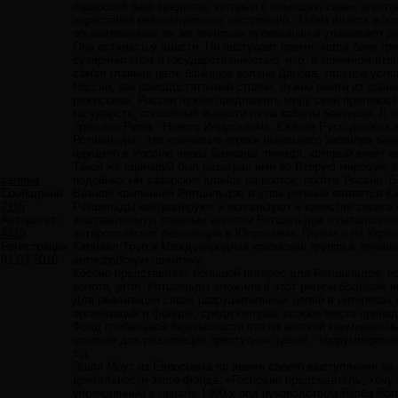
хазарский банк-кредитор, который с помощью своих агенто
нарастания революционных настроений. Затем власть в это
организованные их же агентами провокации и улаживают де
Она осталась у власти. Но наступает время, когда банк тр
суверенитетом и государственностью, что, в конечном итог
самая главная цель банкиров колена Данова, главное усло
России, как самодостаточной стране, нужно выйти из сцен
режиссера. России нужно предложить миру свой противост
государств, способный вывести их из кабалы банкиров. В
Третьего Рима - Нового Иерусалима. Святая Русь должна в
Ротшильды - это ключевые игроки нынешнего заговора бан
идущего в Россию через Балканы, поезда, который везет 
Такой же сценарий был разыгран ими во Вторую мировую в
селена
подобных им хазарских кланов на восток, против России. Б
Сообщений:
Важной компанией Ротшильдов в этом регионе является Кар
2115
Ротшильды контролируют и используют в качестве своего ин
Авторитет:
возглавляемую главным агентом Ротшильдов и патологиче
4310
антироссийских революций в Югославии, Грузии и на Украи
Регистрация:
Карлайл Труп и Международная кризисная группа в течени
01.03.2010
антисербскую политику.
Косово представляет большой интерес для Ротшильдов, пот
золота, угля. Ротшильды вложили в этот регион большие 
Для реализации своих разрушительных целей в интересах
организаций и фондов, среди которых особое место прина
Фонд глобальной безопасности это гигантский криминальн
основан для реализации преступных целей - коррумпирован
т.д.
Эшли Моут из Евросоюза во время своего выступления на
деятельности этого фонда: «Господин председатель, хочу о
учрежденный в начале 1990-х под руководством Якоба Ро