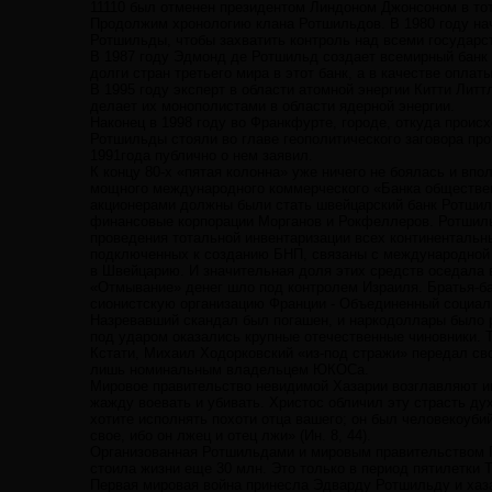
11110 был отменен президентом Линдоном Джонсоном в тот 
Продолжим хронологию клана Ротшильдов. В 1980 году начи
Ротшильды, чтобы захватить контроль над всеми государс
В 1987 году Эдмонд де Ротшильд создает всемирный банк (
долги стран третьего мира в этот банк, а в качестве оплат
В 1995 году эксперт в области атомной энергии Китти Лит
делает их монополистами в области ядерной энергии.
Наконец в 1998 году во Франкфурте, городе, откуда проис
Ротшильды стояли во главе геополитического заговора пр
1991года публично о нем заявил.
К концу 80-х «пятая колонна» уже ничего не боялась и вп
мощного международного коммерческого «Банка обществен
акционерами должны были стать швейцарский банк Ротшиль
финансовые корпорации Морганов и Рокфеллеров. Ротшил
проведения тотальной инвентаризации всех континентальн
подключенных к созданию БНП, связаны с международной м
в Швейцарию. И значительная доля этих средств оседала 
«Отмывание» денег шло под контролем Израиля. Братья-б
сионистскую организацию Франции - Объединенный социаль
Назревавший скандал был погашен, и наркодоллары было р
под ударом оказались крупные отечественные чиновники. Т
Кстати, Михаил Ходорковский «из-под стражи» передал сво
лишь номинальным владельцем ЮКОСа.
Мировое правительство невидимой Хазарии возглавляют им
жажду воевать и убивать. Христос обличил эту страсть ду
хотите исполнять похоти отца вашего; он был человекоубийц
свое, ибо он лжец и отец лжи» (Ин. 8, 44).
Организованная Ротшильдами и мировым правительством Пе
стоила жизни еще 30 млн. Это только в период пятилетки Т
Первая мировая война принесла Эдварду Ротшильду и хаз