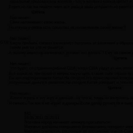
идеальный председатель колхоза - тот, у которого колхоз цветет и 
Верно,но как вы пишите ниже все рабы,а рабы добровольно работать
Цитата
Neo пишет:
Сами налаживают свою жизнь.
Но откуда у рабов есть средства на налаживание своей жизни ?
Neo пишет:
GTR
Какую прибыль сможет капиталист получить от вложения в образов
своем уме на это не решится.
А почему инвестор капиталист должен это делать ? Ему на самом д
Цитата
Neo пишет:
Что будет со странами-рабами США, когда США уйдут из них полн
Всё верно,но при одной оговорке:какую цель ставит себе страна пу
Вы зря недооцениваете Китай.На сегодня это единственный конкур
полученные деньги в развитие.На сегодня Китай обладает и технол
Цитата
Neo пишет:
Хотите играть в эту игру и дальше - ну что ж, тогда не жалуйтесь н
Я смеюсь.Так как я не играю в долары.Если долар рухнет,то я выи
#43
18.05.2011 01:20:11
Все-таки народ начинает немного просыпаться.
Мировые державы совершенно безнаказанно попирают между
Мировая олигархия, состоящая из постоянных членов Сове