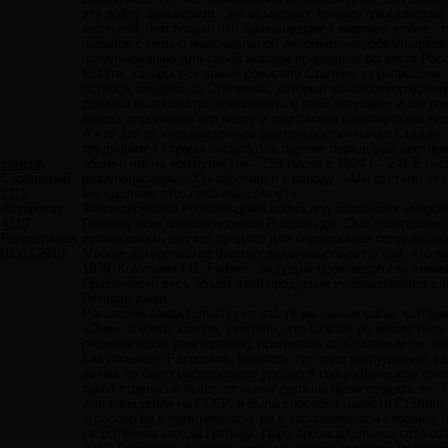
эту войну финансами. Это объясняет, почему гражданская 
жестокой, чем только что закончившаяся мировая война. Э
народов с целью максимальной депопуляции, обезлюдиван
использованию для своей выгоды природных богатств Росс
Кстати, хазары все время поносили Сталина за репрессии. 
остался наедине со Сталиным, который начал лихорадочн
должны были быстро соображать в этой ситуации, и мы ре
начать перегибать его палку и тем самым саботировать его
А что это за «лихорадочную деятельность» начал Сталин, 
трудящимся страны посылать в партию передовых честных
селена
общего числа коммунистов - 735 тысяч в 1924 г. - 241,5 т
Сообщений:
революционеры». Он обратился к народу: «Мы отстали от п
2115
мы сделаем это, либо нас сомнут».
Авторитет:
Финансируемая Ротшильдами война под названием «мирова
4310
Гитлера тоже финансировали Ротшильды. Они совершили пр
Регистрация:
использовать это как предлог для образования государств
01.03.2010
Многие исторические факты свидетельствуют о том, что вс
1939: Компания I.G. Farben - ведущий производитель хими
Практически весь объем этой продукции использовался дл
Ротшильдами.
Раковский свидетельствует, что те же самые силы, которы
«Они», в конце концов, увидели, что Сталин не может быть
решение «bis» (повторение): проделать со Сталиным то, чт
Как отмечает Раковский, имелось тут одно затруднение, к
из них не было расположено удобно в географическом отно
такой страны не было, то «они» должны были создать ее.
для нападения на СССР, и была способна нанести Сталину
агрессор ни с политической, ни с экономической стороны; 
скоротечная звезда Гитлера. Пара проницательных глаз о