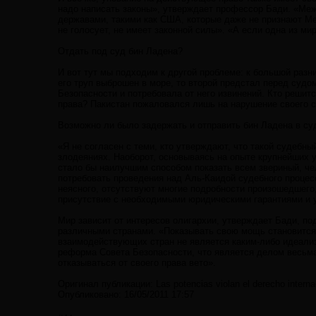
надо написать законы», утверждает профессор Бади. «Меж
державами, такими как США, которые даже не признают Ме
не голосует, не имеет законной силы». «А если одна из ми
Отдать под суд бин Ладена?
И вот тут мы подходим к другой проблеме: к большой ра
его труп выброшен в море, то второй предстал перед судо
Безопасности и потребовала от него извинений. Кто реш
права? Пакистан пожаловался лишь на нарушение своего с
Возможно ли было задержать и отправить бин Ладена в су
«Я не согласен с теми, кто утверждают, что такой судебн
злодеяниях. Наоборот, основываясь на опыте крупнейших 
стало бы наилучшим способом показать всем звериный, че
потребовать проведения над Аль-Каидой судебного процес
неясного, отсутствуют многие подробности произошедшего
присутствие с необходимыми юридическими гарантиями и 
Мир зависит от интересов олигархии, утверждает Бади, п
различными странами. «Показывать свою мощь становится 
взаимодействующих стран не является каким-либо идеализ
реформа Совета Безопасности, что является делом весьма
отказываться от своего права вето».
Оригинал публикации: Las potencias violan el derecho internac
Опубликовано: 16/05/2011 17:57