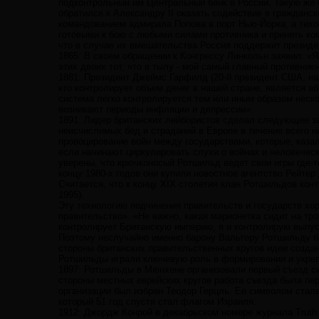
подконтрольный им Центральный банк в России. Такую же 
обратился к Александру II оказать содействие в гражданс
командованием адмирала Попова в порт Нью-Йорка, а тихо
готовыми к бою с любыми силами противника и принять ком
что в случае их вмешательства Россия поддержит президе
1865: В своем обращении к Конгрессу Линкольн заявил: «Я
этих двоих тот, что в тылу - мой самый главный противник
1881: Президент Джеймс Гарфилд (20-й президент США, нахо
кто контролирует объем денег в нашей стране, является а
система легко контролируется тем или иным образом неск
возникают периоды инфляции и депрессии».
1891: Лидер британских лейбористов сделал следующее з
неисчислимых бед и страданий в Европе в течение всего 
провоцирование войн между государствами, которые, казал
если начинают циркулировать слухи о войнах и человечес
уверены, что крючконосый Ротшильд ведет свои игры где-
концу 1980-х годов они купили новостное агентство Рейтер
Считается, что к концу XIX столетия клан Ротшильдов кон
1995).
Эту технологию подчинения правительств и государств хор
правительство». «Не важно, какая марионетка сидит на тро
контролирует Британскую империю, я и контролирую выпус
Поэтому неслучайно именно барону Вальтеру Ротшильду б
стороны британских правительственных кругов идеи создан
Ротшильды играли ключевую роль в формировании и укреп
1897: Ротшильды в Мюнхене организовали первый съезд си
стороны местных еврейских кругов работа съезда была пер
организации был избран Теодор Герцль. Ее символом стал
который 51 год спустя стал флагом Израиля.
1912: Джордж Конрой в декабрьском номере журнала Truth