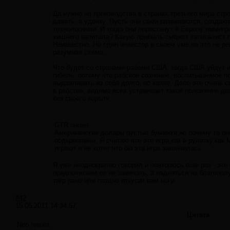
Да нужно не производства в странах третьего мира стр
давать, а удочку. Пусть они сами развиваются, создаю
технологиями. И тогда они перестанут в Европу иммигр
хищного капитала? Какую прибыль сможет капиталист п
Неизвестно. Ни один инвестор в своем уме на это не р
разумная схема.
Что будет со странами-рабами США, когда США уйдут и
гибель, потому что рабское сознание, воспитываемое по
выдавливать из себя долго, по капле. Дело это очень 
в рабстве, видимо всех устраивает такое положение де
без своего короля.
GTR пишет:
Американские долары пустые бумажки,но почему то они
подкреплены. Я считаю что это игра,как в рулетку,как
играют и не хотят что бы эта игра закончилась.
Я уже неоднократно говорил и повторюсь еще раз - это 
предпочитаем ее не замечать, а надеяться на благополуч
тигр рано или поздно откусит вам ногу.
#42
15.05.2011 14:34:57
Цитата
Neo пишет: