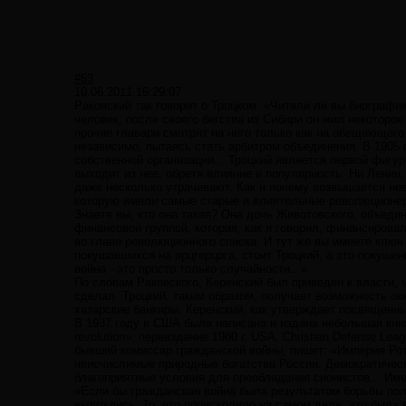
.
#53
10.06.2011 16:29:07
Раковский так говорит о Троцком: «Читали ли вы биограф
человек; после своего бегства из Сибири он жил некоторо
прочие главари смотрят на него только как на обещающег
независимо, пытаясь стать арбитром объединения. В 1905 г
собственной организации... Троцкий является первой фигу
выходит из нее, обретя влияние и популярность. Ни Ленин
даже несколько утрачивают. Как и почему возвышается не
которую имели самые старые и влиятельные революционер
Знаете вы, кто она такая? Она дочь Животовского, объеди
финансовой группой, которая, как я говорил, финансирова
во главе революционного списка. И тут же вы имеете ключ
покушавшихся на эрцгерцога, стоит Троцкий, а это покуше
война - это просто только случайности...».
По словам Раковского, Керенский был приведен к власти, 
сделал. Троцкий, таким образом, получает возможность окк
хазарские банкиры. Керенский, как утверждает посвященны
В 1937 году в США была написана и издана небольшая книжк
revolution», переиздание 1980 г. USA, Christian Defense Le
бывший комиссар гражданской войны, пишет: «Империя Ро
неисчислимые природные богатства России. Демократическ
благоприятные условия для преобладания сионистов... Име
«Если бы гражданская война была результатом борьбы поли
выдохлись. То, что происходило на самом деле, это был