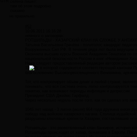
GTR
селена пишет:
там об этом подробно
сказано.
не правильно.
#52
10.06.2011 16:16:28
немного о заговорах:
РОТШИЛЬДЫ - ХАЗАРСКИЙ КЛАН НА СЛУЖБЕ У АНТИХ
Татьяна Васильевна Грачёва - политолог, кандидат педаг
Вооруженных Сил РФ. В течение ряда лет была ведущим н
Окончила высшие курсы Военной Академии Генштаба по сп
национальной безопасности России и книг «Невидимая Хаз
Ниже следует предоставленный редакции автором расширенн
13
, в которой содержится соответствующий канонам П
благословению Высокопреосвященного Вениамина, архиепи
Тот, кто контролирует объем денег в любой стране, являе
понимать, что вся система очень легко контролируется т
понятно, как возникают периоды инфляции и депрессии.
Президент США Джеймс Гарфилд.
Через несколько недель после того, как он сделал это зая
1045 лет назад - 3 липня (июля) 964 года дружина князя 
победу над войском хазарского кагана. Столица иудейской
разрушены ключевые крепости Хазарии, составлявшие осно
Ротшильды - это разветвленный клан банкиров, история ко
Ротшильды происходят от хазар, бежавших в Европу. После
их гнали армяне, их гнали аланы. Их гнали многие народы,