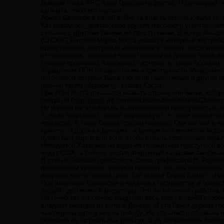
бывший глава ФРС Алан Гринспен и другие. Но очевидно,
каганата, либо его частью.
Армия банкиров в своей войне за власть использовала то
Как оказалось, финансовое оружие массового уничтожения
связаны с другими такими же преступными. В конце январ
(UNODC) Антонио Мариа Коста сказал в интервью австрийс
единственным доступным капиталом в период, когда кризис
от наркотиков, являются единственным на данном этапе л
главной проблемой банковской системы, и, таким образом
Управления ООН по наркотикам и преступности обнаружило
источником которых была торговля наркотиками и другие п
именно таким образом», - сказал Коста.
При этом Коста отказался назвать страны или банки, кото
операции (
http://www
. iht.com/articles/reuters/2009/01/25
Ну и какая же это борьба с наркотиками и преступностью, 
А, если покрывают, значит соучаствуют. А, если боятся на
процессы. А таких банков совсем немного. Они как раз и п
кризису - «Дорога к руинам» - к руинам человеческой мора
нужен был еще и для того, чтобы отмыть преступные деньг
Невидимой Хазарией на ведение глобальной преступной во
ведут США, а точнее, эксплуатируемый хазарами американ
В статье Guardian приводятся слова профессора Н. Рауби
финансовом кризисе, который признал, что вся банковска
покупать все по низкой цене. Как сказал Ворен Бафет: «Н
Под влиянием банковского подхода к государству и общес
людей - должники и кредиторы. Это ли не начало рабства, 
Но точно так же сейчас разделен весь мир - с одной сторо
владеют банкиры из колена Данова. И эти банки держат гос
вынуждены идти у них на поводу. Но эта власть основана 
основана не на реальных деньгах, а на захваченном банк