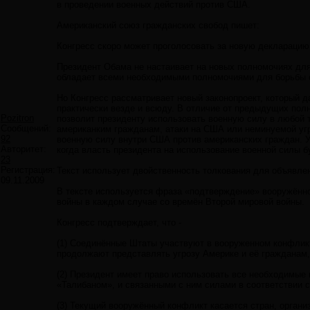
в проведении военных действий против США.
Американский союз гражданских свобод пишет:
Конгресс скоро может проголосовать за новую декларацию 
Президент Обама не настаивает на новых полномочиях для 
обладает всеми необходимыми полномочиями для борьбы 
Но Конгресс рассматривает новый законопроект, который д
практически везде и всюду. В отличие от предыдущих по
Pozitron
позволит президенту использовать военную силу в любой 
Сообщений:
американким гражданам, атаки на США или неминуемой угр
92
военную силу внутри США против американских граждан. У 
Авторитет:
когда власть президента на использование военной силы б
23
Регистрация:
Текст использует двойственность толкования для объявле
09.11.2009
В тексте используется фраза «подтверждение» вооружённо
войны в каждом случае со времён Второй мировой войны.
Конгресс подтверждает, что -
(1) Соединённые Штаты участвуют в вооруженном конфликт
продолжают представлять угрозу Америке и её гражданам, 
(2) Президент имеет право использовать все необходимые
«Талибаном», и связанными с ним силами в соответствии 
(3) Текущий вооружённый конфликт касается стран, органи