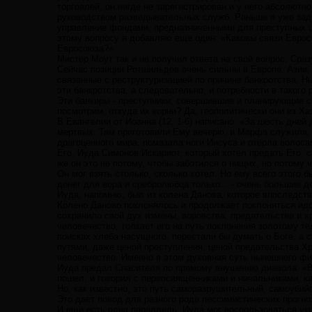
торговлей, он нигде не зарегистрирован и у него абсолют
руководством разведывательных служб. Раньше я уже зад
управление фондами, предназначенными для преступных це
этому вопросу я добавляю еще один: «Каковы связи Еврос
Евросоюза?»
Мистер Моут так и не получил ответа на свой вопрос. Сра
Сейчас позиции Ротшильдов очень сильны в Европе, Азии, 
связанные с реструктуризацией по причине банкротства. 
эти банкротства, а следовательно, и потребности в такого 
Эти банкиры - преступники, совершившие и планирующие с
посмотрим, откуда их корни? Да, геополитически они из Х
В Евангелии от Иоанна (12, 1-6) написано: «За шесть дне
мертвых. Там приготовили Ему вечерю, и Марфа служила, 
драгоценного мира, помазала ноги Иисуса и отерла волоса
Его, Иуда Симонов Искариот, который хотел предать Его, с
же он это не потому, чтобы заботился о нищих, но потому 
Он мог взять столько, сколько хотел. Но ему всего этого
денег для вора и сребролюбца только... - очень большие д
Иуда, напомню, был из колена Данова, которое впоследст
Колено Даново поклонялось и продолжает поклоняться идо
сохранило свой дух измены, воровства, предательства и х
человечество, толкает его на путь поклонения золотому т
поисках хлеба насущного, перестали бы думать о Боге, а с
путями, даже ценой преступления, ценой предательства Хр
человечество. Именно в этом духовная суть нынешнего фин
Иуда предал Спасителя по прямому внушению диавола: «Во
пошел, и говорил с первосвященниками и начальниками, как 
Но, как известно, это путь саморазрушительный, самоубийс
Это дает повод для разного рода пессимистических прогн
И еще есть одна параллель. Иуда мог воспользоваться ук