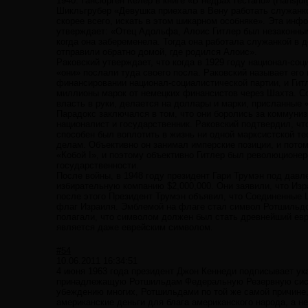
1940: Гансюрген Кёлер в книге «В недрах гестапо» (Hansju
Шикльгрубер «Девушка приехала в Вену работать служанко
скорее всего, искать в этом шикарном особняке». Эта инфо
утверждает: «Отец Адольфа, Алоис Гитлер был незаконны
когда она забеременела. Тогда она работала служанкой в 
отправили обратно домой, где родился Алоис».
Раковский утверждает, что когда в 1929 году национал-со
«они» послали туда своего посла. Раковский называет его
финансировании национал-социалистической партии, и Гит
миллионы марок от немецких финансистов через Шахта. С
власть в руки, делается на доллары и марки, присланные 
Парадокс заключался в том, что они боролись за коммуниз
националист и государственник. Раковский подтвердил, ч
способен был воплотить в жизнь ни одной марксистской те
делам. Объективно он занимал имперские позиции, и пото
«Кобой I», и поэтому объективно Гитлер был революционер
государственности.
После войны, в 1948 году президент Гари Трумэн под дав
избирательную компанию $2,000,000. Они заявили, что Изр
после этого Президент Трумэн объявил, что Соединенные Ш
флаг Израиля. Эмблемой на флаге стал символ Ротшильдов
полагали, что символом должен был стать древнейший евр
является даже еврейским символом.
#54
10.06.2011 16:34:51
4 июня 1963 года президент Джон Кеннеди подписывает ук
принадлежащую Ротшильдам Федеральную Резервную систем
убеждению многих, Ротшильдами по той же самой причине, 
американские деньги для блага американского народа, а н