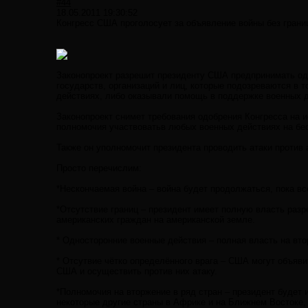
#44
18.05.2011 19:30:52
Конгресс США проголосует за объявление войны без границ
Законопроект разрешит президенту США предпринимать одно
государств, организаций и лиц, которые подозреваются в 
действиях, либо оказывали помощь в поддержке военных 
Законопроект снимет требования одобрения Конгресса на и
полномочия участвоватьв любых военных действиях на бе
Также он уполномочит президента проводить атаки против 
Просто перечислим:
*Нескончаемая война – война будет продолжаться, пока все
*Отсутствие границ – президент имеет полную власть разр
американских граждан на американской земле.
* Односторонние военные действия – полная власть на вт
* Отсутвие чётко определённого врага – США могут объяви
США и осуществить против них атаку.
*Полномочия на вторжение в ряд стран – президент будет
некоторые другие страны в Африке и на Ближнем Востоке,