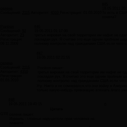
#45
селена
18.05.2011 20:
Сообщений:
2115
Авторитет:
4310
Регистрация:
01.03.2010
То есть в США
поняла?
Pozitron
#46
Сообщений:
92
19.05.2011 01:17:00
Авторитет:
23
третья мировая на свой территории им нафиг не сда
Регистрация:
покладая рук. Я считаю это еще одним пробным шаро
09.11.2009
полному контролю над гражданами США если чего сл
#47
19.05.2011 02:21:55
селена
Сообщений:
2115
Pozitron пишет:
Авторитет:
4310
третья мировая на свой территории им нафиг не сд
Регистрация:
покладая рук. Я считаю это еще одним пробным ша
01.03.2010
полному контролю над гражданами США если чего с
Угу. Никто и не сомневался,что они войну в Америк
только какую-нибудь провокацию втюхать,благо уже
#48
19.05.2011 19:40:15
0
Цитата
GTR
селена пишет:
Израиль - главные нарушители прав человека на
планете.