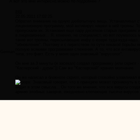
А вот это мне интересно,можно по подробнее ?
#49
22.05.2011 17:02:25
Обратил внимание на одную дюбопытную вещь. Устанавливал ста
лицензионную программу, мой антивирус нашел в ней трояны. То
пропускали их. Установил еще пару десятков старых программ и 
в лицензионных... Я, конечно, не специалист, но вот поумалось
такие вот трояны, пересылающие инфу о юзере туда-куда-надо. 
"обновление". Поэтому и с пиратством по сути никакой борьбы н
полную всякими программами слежения. А то, что все антивирус
German
типа, это факт. Есть у меня один знакомый "вирусолог".
Он мне за 3 минуты (я засекал) создал программку (или скрипт 
"Касперский - дурак")) Сам же "Касперский" хранил молчание.
Он же написал в блокноте скрипт, который спокойно улавливал 
Знакомый говорит, что в принципе может проникнуть в се
видит в этом смысла... Он того же мнения, что все вирусы созд
армию злобных хакеров, ежедневно клепающих тысячи вирусов 