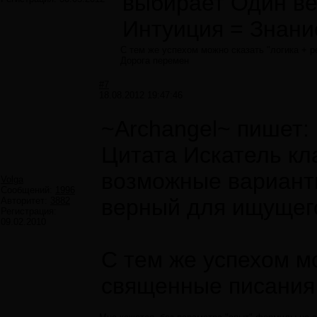
выбирает Один ве
Интуиция = Знани
С тем же успехом можно сказать "логика + р
Дорога перемен
#7
18.08.2012 19:47:46
~Archangel~ пишет:
Цитата Искатель кл
возможные вариант
Volga
Сообщений:
1996
верный для ищущего
Авторитет:
3882
Регистрация:
09.02.2010
С тем же успехом мо
священные писания 