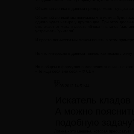
Объемная логика в данном примере может существова
Объемной логикой мы понимаем что истина будет закл
одного будет четыре у другого два. При этом делен
отвлекают от мысли съесть яблоко - пытаясь "застави
устраивать "учителя".
И просто логически мы можем понять в этом примере
Но что интересно в данном топике: как можно логику
Но в общем в формулах вычисления знания - не хват
«Не ищи себя вне себя.» © CBR
#11
19.08.2012 14:51:44
Искатель кладов
А можно пояснить
подобную задачу?
Логика - это машина, которая преобразует