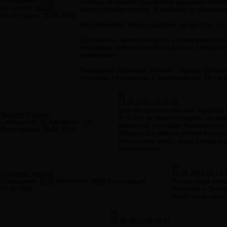
Сообщений:
7859
никогда не бывает однозначно заданных начал
Авторитет:
12297
более сложная логика. Я называю ее объемная
Регистрация:
30.09.2009
Она позволяет решать задачки, вроде той, что
Для начала, нужно овладеть в совершенстве о
человеком можно хотя бы общаться. Общаться
невменяем.
Овладение объемной логикой - задача посложне
способны ей овладеть в совершенстве. Но на к
#3
17.05.2011 18:09:58
Для построения сносных моделей и
Максим Руднев
А то что не просто спорить, но да
Сообщений:
16
Авторитет:
10
именно на этот факт большинству 
Регистрация:
19.08.2010
Общаться в рамках логики весьма
Написанное мной - лишь связка кл
воспринимать.
#4
Искатель кладов
12.06.2011 12:13:
Сообщений:
2275
Авторитет:
4069
Регистрация:
Логика ищет возм
07.05.2011
Интуиция = Знани
Ничто не истинно
#5
18.08.2012 08:58:34