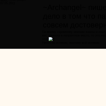
07.05.2011
~Archangel~ пише
дело в том что па
совсем достовер
По моему скромному мнению важны и опыт, 
вас привела в неприятное место, то это ли
что.
Ничто не истинно, поэтому всё истинно.