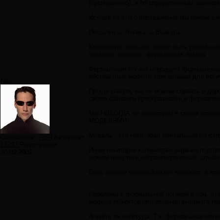
(произвольно), а по определенным законам
Исходя из этого определения мы имеем с
Посылки → Логика → Выводы
Количество посылок может быть различным.
обычная, плоская, формальная логика.
Формальная логика оперирует формализова
абстрактные модели, пригодными для логи
Neo
Проще говоря, мы не можем сорвать с дер
своем сознании преобразовать в формализ
Мы НИКОГДА не оперируем в своем сознан
МОДЕЛЯМИ.
Модель - это некоторая ментальная конст
Сообщений:
7859
Авторитет:
12297
Регистрация:
Имея некоторое количество заранее подго
30.09.2009
можем получить непротиворечивый, однозн
Если первое яблоко больше второго, а в
Проблема с формальной логикой в том, чт
модели объектов или явлений внешнего ми
А взять их неоткуда. Т.к. формальная лог