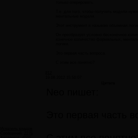
только оперировать.
Т.е. для того, чтобы получить модели нуж
ментальные модели.
Этот инструмент я называю объемная логи
Он преобразует условно бесконечное коли
конечное количество формальных, ментал
логики.
Это первая часть вопроса.
С этим все понятно?
#12
19.08.2012 15:50:07
Цитата
Neo пишет:
Это первая часть в
Искатель кладов
Сообщений:
2275
С этим все понятно
Авторитет:
4069