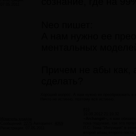
сознание, где на 99
07.05.2011
Neo пишет:
А нам нужно ее прео
ментальных моделе
Причем не абы как, 
сделать?
Хороший вопрос. А нам нужно ее преобразовать в
Ничто не истинно, поэтому всё истинно.
#19
19.08.2012 21:19:32
~Archangel~,
я вам обязател
Искатель кладов
пока подумаю, как это попу
Сообщений:
2275
Авторитет:
4069
П.С. Тема "Интуиция" в эт
Регистрация:
07.05.2011
второй абзац второго поста