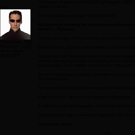
На выходе объемная логика ВСЕГДА выдает КОНЕЧН
плоскую логику.
Neo
Т.е. конструкция выглядит таким образом:
Бесконечное количество неструктурированной 
логика → Выводы
Почему речь идет о бесконечном (условно бесконе
Сообщений:
7859
Авторитет:
12297
Любой объект, процесс или явление во Вселенной 
Регистрация:
30.09.2009
Почему это так? Возьмите яблоко и начните перечисл
эпитеты можно еще долго. Визуально яблоко выгляд
информации. Вкус и запах яблока также порождает
Вся эта информация нашими органами чувств в непр
бессознательно.
Потому что, если бы мы попытались эту лавину ин
Итак, на входе - бесконечная лавина информации.
А нам нужно ее преобразовать в конечное количес
Причем не абы как, а логически выверено. Как это 
Продолжим завтра.
#17