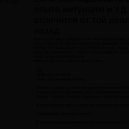
07.05.2011
опыта интуицию и т.д
отличится от той реа
назад.
Не в полной мере уверена, в том, что правильно вас 
Опыт и другое не важно в применении интуиции, пото
вообще. От предыдущего опыта зависит лишь логика. И
уметь ею пользоваться. Лично я это осознавала более
слово, если она не осознана.
Ничто не истинно, поэтому всё истинно.
#16
19.08.2012 18:42:16
Итак, про объемную логику.
Одним из основных отличий объемной логики от пло
формальная логика задействует исключительно инте
память, чувства, эмоции, ощущения, качества и пр
В этом смысле, объемная логика является более с
Как работает объемная логика?
В качестве входных посылок объемная логика ВС