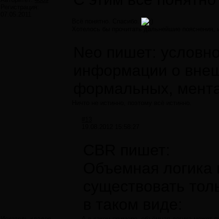
Регистрация:
07.05.2011
Всё понятно. Спасибо.
Хотелось бы прочитать дальнейшие пояснения, 
Neo пишет: условно
информации о внешн
формальных, мент
Ничто не истинно, поэтому всё истинно.
#13
19.08.2012 15:58:27
CBR пишет:
Объемная логика 
существовать тол
в таком виде:
Искатель кладов
А в каком примере, объёмная логика может 