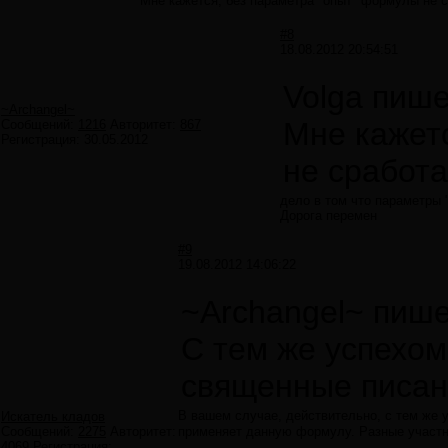
Мне кажется, без параметра "опыт" формулы не с
#8
18.08.2012 20:54:51
Volga пише
~Archangel~
Мне кажет
Сообщений:
1216
Авторитет:
867
Регистрация:
30.05.2012
не сработа
дело в том что параметры "
Дорога перемен
#9
19.08.2012 14:06:22
~Archangel~ пише
С тем же успехом
священные писани
В вашем случае, действительно, с тем же 
Искатель кладов
Сообщений:
2275
Авторитет:
применяет данную формулу. Разные участни
4069
Регистрация: