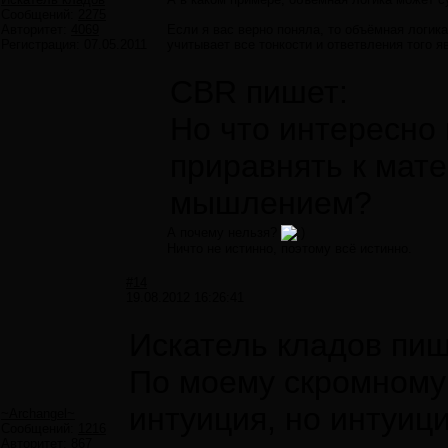
Сообщений:
2275
Авторитет:
4069
Если я вас верно поняла, то объёмная логика
Регистрация:
07.05.2011
учитывает все тонкости и ответвления того я
CBR пишет:
Но что интересно 
приравнять к мате
мышлением?
А почему нельзя?
Ничто не истинно, поэтому всё истинно.
#14
19.08.2012 16:26:41
Искатель кладов пиш
По моему скромному 
интуиция, но интуиц
~Archangel~
Сообщений:
1216
Авторитет:
867