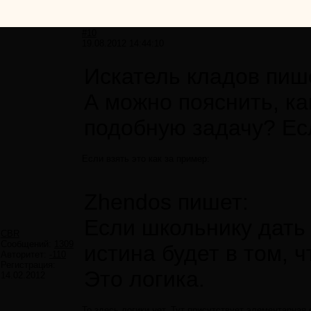
#10
19.08.2012 14:44:10
Искатель кладов пиш
А можно пояснить, к
подобную задачу? Ес
Если взять это как за пример:
Zhendos пишет:
Если школьнику дать 
CBR
Сообщений:
1309
истина будет в том, 
Авторитет:
-110
Регистрация:
Это логика.
14.02.2012
То здесь логики нет. Тут присутствует элементарная