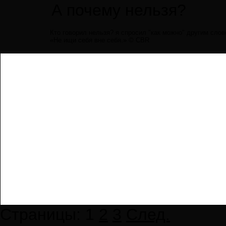
А почему нельзя?
Кто говорил нельзя? я спросил "как можно" другим сло
«Не ищи себя вне себя.» © CBR
Страницы:
1
2
3
След.