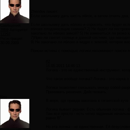
Zhendos пишет:
Если школьнику дать шесть яблок, а затем отнять два, 
Если школьнику дать яблоко и спросить: что будет если
Сообщений:
яблоке плодоносящие семена? 2) Не будет ли построен 
7859
Авторитет:
закопано ли яблоко зимой? 5) Не измениться ли резко 
12297
7)Ярко ли светит солнце в данной системе, где находит
Регистрация:
9) Не закопано ли яблоко в ведро с землей, которое ви
30.09.2009
Поиски истины с помощью логики,напоминают поиски яб
#2
16.05.2011 14:46:13
Логика - это не единственный инструмент, кот
Что такое вообще логика? Логика - это наука 
Логика позволяет связывать между собой разр
Принимать решения. Действовать.
Neo
В мире, где правда закопана в гигантской куче
Логика бывает разная. Есть обычная логика -
Там все просто - есть четко заданные началь
равно В".
Но эта логика - не единственная. Ей безуслов