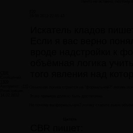
Ничто не истинно, поэтому 
#20
19.08.2012 22:05:43
Искатель кладов пише
Если я вас верно понял
вроде надстройки к фо
объёмная логика учиты
того явления над кото
CBR
Сообщений:
1309
Авторитет:
-110
Объемная логика строится на "формальной?" логике осн
Регистрация:
14.02.2012
Этого примера должно быть достаточно.
Но почему вы формальную? логику ставите выше объе
Цитата
CBR пишет: